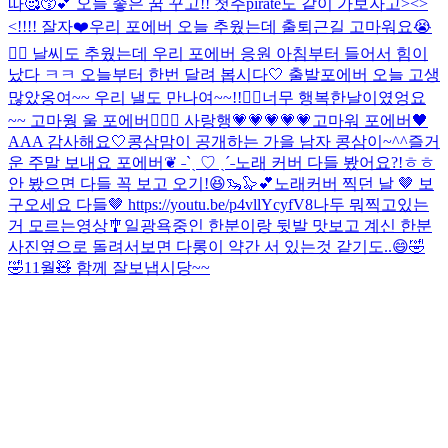
따🥰😚💕 오늘 좋은 꿈 꾸고!! 첫주pirate도 같이 가보자고><>
<!!!! 잘자❤️
우리 포에버 오늘 추웠는데 출퇴근길 고마워요😭
👍🏻 날씨도 추웠는데 우리 포에버 응원 아침부터 들어서 힘이
났다 ㅋㅋ 오늘부터 한번 달려 봅시다🤍 출발
포에버 오늘 고생
많았옹여~~ 우리 낼도 만나여~~!!🏴‍☠️
너무 행복한날이였엉요
~~ 고마웡 울 포에버🙆🏼‍♀️ 사랑행💗💗💗💗💗
고마워 포에버🖤
AAA 감사해요🤍
콩삼맘이 공개하는 가을 남자 콩삼이~^^
즐거
운 주말 보내요 포에버❦ ˗ˋˏ ♡ ˎˊ˗
노래 커버 다들 봤어요?!ㅎㅎ
안 봤으면 다들 꼭 보고 오기!😆🦦🦭💕
노래커버 찍던 날 🤎 보
구오세요 다들🤎 https://youtu.be/p4vllYcyfV8
나두 뭐찍고있는
거 모르는영상🎐
일광욕중인 한분이랑 뒷발 맛보고 계신 한분
사진옆으로 돌려서보면 다롱이 약간 서 있는것 같기도..😄🤣
🤣
11월🧸 함께 잘보냅시당~~