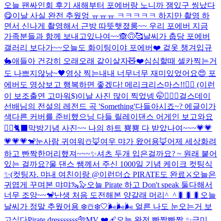
오늘 팬싸인회 후기 새해부터 포에버랑 노니까 잼있구 씽났다
😋
이날 사실 완전 추웠엉 ㅠㅠㅠ ㅋㅋㅋㅋㅋ 하지만 촬영 하
면서 신나게 촬영해서 근방 따뜻햇졌롱~~ 우리 포에버 지금
가족분들과 함께 보내고있나여~~🙈🙃🥰
날씨가 춥당 포에버
갤러리 보다가~~
오늘도 화이팅이야 포에버❤️ 겉옷 챙겨입규
🐇
애들아 건강히 오래오래 같이살자🧸❤️
심심할때 셀카찍는거
도 나쁘지않낭~🖤
영상 찍는내내 너무너무 재미있었어요😍 포
에버도 영상보고 행복하면 좋겠다! 메리크리스마스!!❤️‍🔥 (이런
이 보조출연 고마워$)
이날 사진 많이 찍었넹 🤭🙆🏼‍♀️
걸스데이
선배님의 전설의 레전드 곡 'Something'다들아시죠~? 에글이가
색다른 커버를 준비했으닝 다들 릴레이댄스 어게인 보고와요
❤️‍🔥🐈‍⬛
막방기념 사진~~ 나의 하트 뿅뿅 다 받았나여~~~💗💗
💗💗💗🐒
눈사람 귀여워☃️
🦊여우 먀가 왔어용🦊
어제 세상화려
하고 빤짝한머리했져~~~✨
셔츠 두개 입은걸까요? ~ 원래 붙어
있는 걸까요?
울 댄스 쌤께서 주신 1000일 기념 케이크 컷팅식
✨(컷팅자. 먀
내 여친이랑 @이런
더쇼 PIRATE도 완료⚔️
오늘은
귀엽게 꾸며본 먀먀🦦🦭
오늘 Pirate 하고 Don't speak 둘다해서
너무 조앙~~🐒
난생 처음 도전해본 양갈래 머리^_^🐛🐛🐛
오늘
날씨가 정말 추웠어용 ❄️☃️❄️🤍🌬🌬🌬 얼른 나도 눈오는거 보
고싶다
Pirate dresssssss🐅MV ❤️‍🩹
오늘 완전 빤짝빤짝 ✨
금미