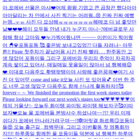
아.
포에버 선물은 아샤❤️
어제 왕왕 기엽고 큰 곱창끈 했다아아
아아
달리는 차 안에서 사진 찍기는 어려웡..😢 진짜 진짜 예뻤
는뎅..ㅜㅠ 사진 다 요상해ㅠㅠㅠㅠㅠㅠㅠ
헤메코 다 넘 좋앗던
날❤️❤️❤️
헤이 모두들 안녕 내가 누군지 아니~?
에버글로우 사
랑해 항상 고마워 ❤️
누가찍어줬냐면 ~~~~~ 이런이가 찍어줬
어 🐣💎
포듕포듕 🥰 좋은밤 보내고있엉?? 다들 자려나~ 아무
튼!! Pirate 첫주차가 끝났어용 시간 진짜 빨라. . . 한주동안 고
생 많았어 포듕이들 그리구 포에버와 우리의 추억이 차곡차곡
계속 쌓이고 있어서, 매일매일 웃을일이 많아서 넘 행복해😌
❤️ 이대로 다음주도 홧탱팟탱이야 사랑해 좋은꿈꿔❤️
여기 사
진 더 있어💛 come and take it
오늘 사진 또 있어용💕 이번 한 주
도 너무 고생 많았구 다음주도 함께 신나게 활동하자!!🥰
forever～～ We finished the promotion the first week stages today
Please looking forward our next week's stages too🐒💗💗💗💗💗
어
제의 거울샷✨ 오늘두 화이탱 파이팅 파이탱 해보자구🥰이따
보쟈❤️
오늘 울 포에버들 본방사수 하셨나여~~?!? 우리 이제
쉬다가 포에버 만나러가려구여~~!!🙈
머릿결 촤르륵😏
포듕이
들😍 오늘 출근길 , 컴백무대, 그리고 이번활동 첫 영통회까
지!!!! 하루종일 함께한 울 포듕이들 덕분에 넘 행복한 하루여