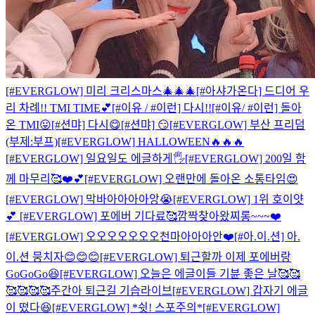
[#EVERGLOW] 미리 크리스마스🎄🎄🎄
[#아샤가온다] 드디어 우
리 차례!! TMI TIME💕
[#이유 / #이런] 다시!!
[#이유/ #이런] 돌아
온 TMI😛
[#션먀] 다시😋
[#션먀] 😏
[#EVERGLOW] 부산 프리덤
(부제:부프)
[#EVERGLOW] HALLOWEEN🔥🔥🔥
[#EVERGLOW] 일요일도 에글하게🖐
[#EVERGLOW] 200일 함
께 마무리🥰❤️💕
[#EVERGLOW] 오랜만에 돌아온 소통타임😍
[#EVERGLOW] 막바아아아아앙😭
[#EVERGLOW] 1위 호이얏
💕
[#EVERGLOW] 포에버 기다료🥰
깜짝찾아왔찌롱~~~❤️
[#EVERGLOW] 오오오오오오오천마아아아안❤️
[#아.이.션] 아.
이.션 뭉치자😊😊😊
[#EVERGLOW] 퇴근할까 이제 포에버랑
GoGoGo😆
[#EVERGLOW] 오늘은 에글이들 기뷴 좋은 날🥰🥰
🥰🥰🥰🥰
주간아 퇴근길 기습라이브
[#EVERGLOW] 갑자기 에글
이 떴다😆
[#EVERGLOW] *쉿! 스포주의*
[#EVERGLOW]