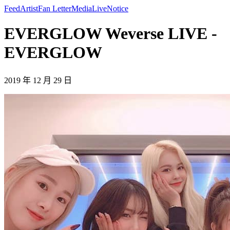
Feed
Artist
Fan Letter
Media
Live
Notice
EVERGLOW Weverse LIVE -
EVERGLOW
2019 年 12 月 29 日