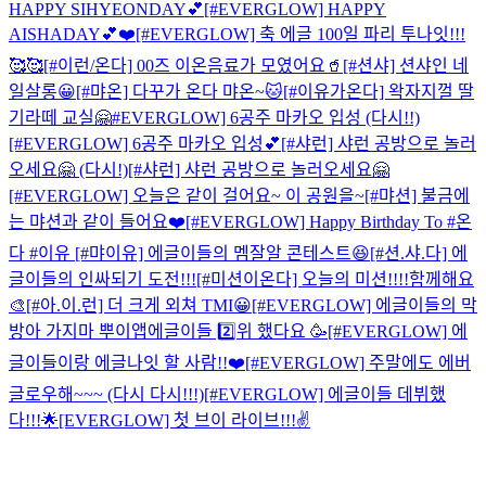
HAPPY SIHYEONDAY💕
[#EVERGLOW] HAPPY
AISHADAY💕❤️
[#EVERGLOW] 축 에글 100일 파리 투나잇!!!
🥰🥰
[#이런/온다] 00즈 이온음료가 모였어요🥤
[#션샤] 션샤인 네
일살롱😀
[#먀온] 다꾸가 온다 먀온~🐱
[#이유가온다] 왁자지껄 딸
기라떼 교실🤗
#EVERGLOW] 6공주 마카오 입성 (다시!!)
[#EVERGLOW] 6공주 마카오 입성💕
[#샤런] 샤런 공방으로 놀러
오세요🤗 (다시!)
[#샤런] 샤런 공방으로 놀러오세요🤗
[#EVERGLOW] 오늘은 같이 걸어요~ 이 공원을~
[#먀션] 불금에
는 먀션과 같이 들어요❤️
[#EVERGLOW] Happy Birthday To #온
다 #이유
[#먀이유] 에글이들의 멤잘알 콘테스트😆
[#션.샤.다] 에
글이들의 인싸되기 도전!!!
[#미션이온다] 오늘의 미션!!!!함께해요
🎨
[#아.이.런] 더 크게 외쳐 TMI😀
[#EVERGLOW] 에글이들의 막
방아 가지마 뿌이앱
에글이들 2️⃣위 했다요 🥳
[#EVERGLOW] 에
글이들이랑 에글나잇 할 사람!!❤️
[#EVERGLOW] 주말에도 에버
글로우해~~~ (다시 다시!!!)
[#EVERGLOW] 에글이들 데뷔했
다!!!🌟
[EVERGLOW] 첫 브이 라이브!!!✌️