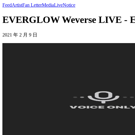
Feed
Artist
Fan Letter
Media
Live
Notice
EVERGLOW Weverse LIVE 
2021 年 2 月 9 日