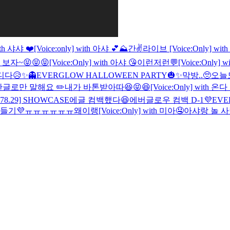
with 샤샤 ❤️
[Voice:only] with 아샤 💕
⛰️간✌️라이브
[Voice:Only] wi
보자~😝😝😝
[Voice:Only] with 아샤 😘
이런저런💬
[Voice:Only] 
다😥
✨👻EVERGLOW HALLOWEEN PARTY🎃✨
막방..🥺
오늘도
한글로만 말해요 ✏️
내가 바톤받아따😆😝😆
[Voice:Only] with 온다 🧚
-78.29] SHOWCASE
에글 컴백했다😆
에버글로우 컴백 D-1💜
EVE
들기💜
ㅠㅠㅠㅠㅠㅠ왜이랭
[Voice:Only] with 미아🤤
아샤랑 놀 사