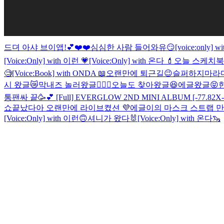
드뎌 아샤 브이앱!💕❤️❤️
심심한 사람 들어와유😏
[voice:only] 
[Voice:Only] with 이런 💗
[Voice:Only] with 온다 💄
오늘 스케치북 
🧐
[Voice:Book] with ONDA 📖
오랜만에 퇴근길😉
슬퍼하지마라디
시 왔글😿
막내즈 놀러왔글🧚🏻‍♀️
오늘도 찾아왔글😆
에글왔글😝
통팬싸 끝🥳💕
[Full] EVERGLOW 2ND MINI ALBUM [-77.82X
쇼끝났다아 오랜만에 라이브켰션
💜에글이의 마스크 스트랩 만
[Voice:Only] with 이런🙃
셔니가 왔다🐰
[Voice:Only] with 온다🦦