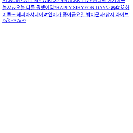
ALBUM <ALL MY GIRLS> SPOILER LIVE
😳
나랑 얘기하구
놀쟈🎶
오늘 다들 뭐했어엽?
HAPPY SIHYEON DAY🤍🎀🎂🐰
하
이루~~
해피아샤데이💕
연어가 좋아
금요일 밤이군하!
잠시 라이브
🦦🦭
🥕🦦🥕