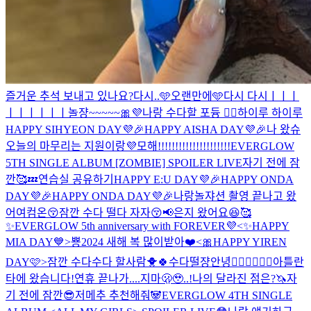
즐거운 추석 보내고 있나요?
다시..🩵
오랜만에🩵
다시 다시ㅣㅣㅣ
ㅣㅣㅣㅣㅣㅣ
놀쟝~~~~~🎀💜
나랑 수다할 포듕 🙋‍♀️
하이루 하이루
HAPPY SIHYEON DAY💜🎉
HAPPY AISHA DAY💜🎉
나 왔슈
오늘의 마무리는 지원이랑💜
모해!!!!!!!!!!!!!!!!!!!!!
EVERGLOW
5TH SINGLE ALBUM [ZOMBIE] SPOILER LIVE
자기 전에 잠
깐🥰💤
연습실 공유하기
HAPPY E:U DAY💜🎉
HAPPY ONDA
DAY💜🎉
HAPPY ONDA DAY💜🎉
나랑놀쟈
션 촬영 끝나고 왔
어여
컴온😚
잠깐 수다 떨다 자자😚
📢은지 왔어요😆
🥰
✨EVERGLOW 5th anniversary with FOREVER💜
<✨HAPPY
MIA DAY💙>
뿅
2024 새해 복 많이받아❤️
<🎀HAPPY YIREN
DAY🩷>
잠깐 수다수다 할사람🐥🍀
수다떨쟝
안녕✌🏻✌🏻✌🏻
아틀란
타에 왔습니다!
연휴 끝나가....지마🫢🥹..!
나의 달라진 점은?
🦄
자
기 전에 잠깐😎
저메추 추천해줘🐼
EVERGLOW 4TH SINGLE