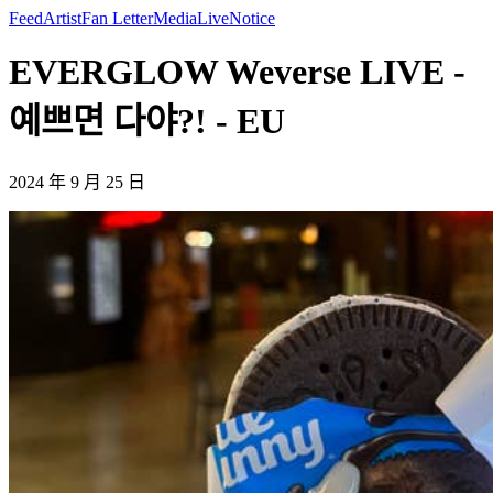
Feed
Artist
Fan Letter
Media
Live
Notice
EVERGLOW Weverse LIVE -
예쁘면 다야?! - EU
2024 年 9 月 25 日