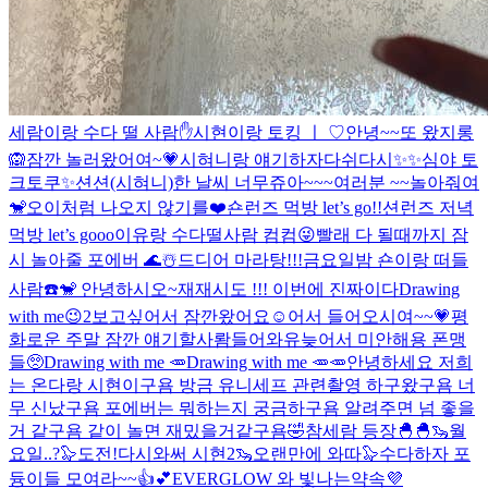
세람이랑 수다 떨 사람✋
시현이랑 토킹 ㅣ ♡
안녕~~또 왔지롱
🙉
잠깐 놀러왔어여~💗
시혀니랑 얘기하자
다쉬다시✨✨
심야 토
크토쿠✨
션션(시혀니)한 날씨 너무쥬아~~~
여러분 ~~놀아줘여
🐒
오이처럼 나오지 않기를❤️
숀런즈 먹방 let’s go!!
션런즈 저녁
먹방 let’s gooo
이유랑 수다떨사람 컴컴😜
빨래 다 될때까지 잠
시 놀아줄 포에버 🌊☃️
드디어 마라탕!!!
금요일밤 숀이랑 떠들
사람☎️
🐒 안녕하시오~
재재시도 !!! 이번에 진짜이다
Drawing
with me😉2
보고싶어서 잠깐왔어요☺️
어서 들어오시여~~💗
평
화로운 주말 잠깐 얘기할사뢈들어와유
늦어서 미안해용 폰맹
들🥺
Drawing with me 🥕
Drawing with me 🥕🥕
안녕하세요 저희
는 온다랑 시현이구욤 방금 유니세프 관련촬영 하구왔구욤 너
무 신났구욤 포에버는 뭐하는지 궁금하구욤 알려주면 넘 좋을
거 같구욤 같이 놀면 재밌을거같구욤🤣
참세람 등장🐣🐣
🦦월
요일..?🦭
도전!
다시와써 시현2
🦦오랜만에 와따🦭
수다하자 포
듕이들 모여라~~👍💕
EVERGLOW 와 빛나는약속
💜