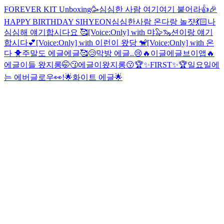
FOREVER KIT Unboxing🥳
심심한 사람 여기여기 붙어라👍
🎉
HAPPY BIRTHDAY SIHYEON
심심한사람 온다랑 놀쟛💃🏻
나
심심해 얘기합시다요 🥰
[Voice:Only] with 먀🦭🦦
션이랑 얘기
합시다💕
[Voice:Only] with 이런이 왔당 🐒
[Voice:Only] with 온
다 🐥
주말도 에글에글🥰
😢막방 에글..😢
🔥이글에글브이앱🔥
에글이들 왔지롱🤭
😗에글이왔지롱😗
🏆✨FIRST✨🏆
일요일에
는 에버글로우👀!
🌟화이트 에글🌟