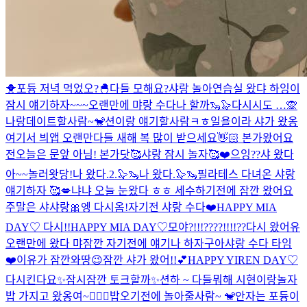
🐥포듕 저녁 먹었오?🐣
다들 모해요?
샤랑 놀아
연습실 왔댜 하잉이
잠시 얘기하자~~~
오랜만에 먀랑 수다나 할까🦦🦭
다시시도 …🙊
나랑데이트할사람~🐒
션이랑 얘기할사람ㅋㅎ
일욜이라 샤가 왔옹
여기서 븨앱 오랜만
다들 새해 복 많이 받으세요👋🏻 본가왔어요
전
오늘은 문앞 아님! 본가닷🥰
샤랑 잠시 놀자🥰❤️
으잉??
샤 왔다
아~~
놀러왓당!
나 왔다.2.🦭🦦
나 왔다.🦭🦦
필라테스 다녀온 샤랑
얘기하자 🥰💋
냐냐 오늘 눈왔다 ㅎㅎ 세수하기전에 잠깐 왔어요
주말은 샤샤랑🎀
엥 다시옴!
자기전 샤랑 수다❤️
HAPPY MIA
DAY♡ 다시!!
HAPPY MIA DAY♡
모야?!!!????!!!!??
다시 왔어유
오랜만에 왔다 먀
잠깐 자기전에 얘기나 하자구
아샤랑 수다 타임
❤️
이유가 잠깐와땅😉
잠깐 샤가 왔어!!💕
HAPPY YIREN DAY♡
다시킨다요✨
잠시잠깐 토크할까✨
션하 ~ 다들뭐해 시현이랑놀자
밥 가지고 왔옹여~🙆🏼‍♀️
밥오기전에 놀아줄사람~ 🐒
안자는 포듕이