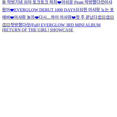
들 막방기념 심야 토크토크 하자❤️
아쉬운 Pirate 막방했다🥺
아샤
왔어❤️
EVERGLOW DEBUT 1000 DAYS
심심한 아샤랑 노는 포
에버❤️
아샤랑 놀자❤️
다시....
하이 아샤얌❤️
첫 주 끝났다👏🏻👏🏻
👏🏻
첫방했다😚
[Full] EVERGLOW 3RD MINI ALBUM
[RETURN OF THE GIRL] SHOWCASE