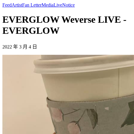
Feed
Artist
Fan Letter
Media
Live
Notice
EVERGLOW Weverse LIVE -
EVERGLOW
2022 年 3 月 4 日