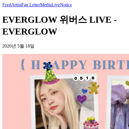
Feed
Artist
Fan Letter
Media
Live
Notice
EVERGLOW 위버스 LIVE -
EVERGLOW
2020년 5월 18일