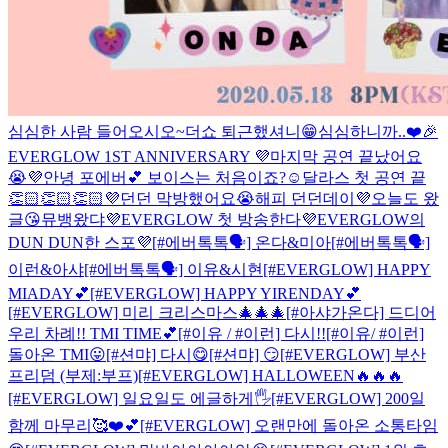
심심한 사람 들어오시오~
더쇼 퇴근했셔니😁
심심하니까..❤️
🎉
EVERGLOW 1ST ANNIVERSARY 💜
마지막 공연 끝났어요
😭💜
안녕 포에버💕 보이스는 처음이죠?☺️
달라스 첫 공연 끝
👏🏻👏🏻👏🏻💜
던던 막방했어요😭
해피 던던데이💜
오늘도 왔
글😘
뮤뱅왔댜💜
EVERGLOW 첫 방송한다💜
EVERGLOW의
DUN DUN한 스포💜
[#에버톡톡🗣] 온다&미아
[#에버톡톡🗣]
이런&아샤
[#에버톡톡🗣] 이유&시현
[#EVERGLOW] HAPPY
MIADAY💕
[#EVERGLOW] HAPPY YIRENDAY💕
[#EVERGLOW] 미리 크리스마스🎄🎄🎄
[#아샤가온다] 드디어
우리 차례!! TMI TIME💕
[#이유 / #이런] 다시!!
[#이유/ #이런]
돌아온 TMI😛
[#션먀] 다시😋
[#션먀] 😏
[#EVERGLOW] 부산
프리덤 (부제:부프)
[#EVERGLOW] HALLOWEEN🔥🔥🔥
[#EVERGLOW] 일요일도 에글하게🖐
[#EVERGLOW] 200일
함께 마무리🥰❤️💕
[#EVERGLOW] 오랜만에 돌아온 소통타임