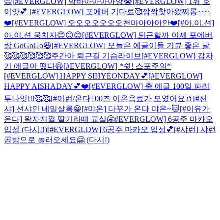
😍
[#EVERGLOW] 막바아아아아앙😭
[#EVERGLOW] 1위 호
이얏💕
[#EVERGLOW] 포에버 기다료🥰
깜짝찾아왔찌롱~~~
❤️
[#EVERGLOW] 오오오오오오오천마아아아안❤️
[#아.이.션]
아.이.션 뭉치자😊😊😊
[#EVERGLOW] 퇴근할까 이제 포에버
랑 GoGoGo😆
[#EVERGLOW] 오늘은 에글이들 기뷴 좋은 날
🥰🥰🥰🥰🥰🥰
주간아 퇴근길 기습라이브
[#EVERGLOW] 갑자
기 에글이 떴다😆
[#EVERGLOW] *쉿! 스포주의*
[#EVERGLOW] HAPPY SIHYEONDAY💕
[#EVERGLOW]
HAPPY AISHADAY💕❤️
[#EVERGLOW] 축 에글 100일 파리
투나잇!!!🥰🥰
[#이런/온다] 00즈 이온음료가 모였어요🥤
[#션
샤] 션샤인 네일살롱😀
[#먀온] 다꾸가 온다 먀온~🐱
[#이유가
온다] 왁자지껄 딸기라떼 교실🤗
#EVERGLOW] 6공주 마카오
입성 (다시!!)
[#EVERGLOW] 6공주 마카오 입성💕
[#샤런] 샤런
공방으로 놀러오세요🤗 (다시!)