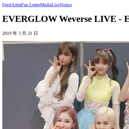
Feed
Artist
Fan Letter
Media
Live
Notice
EVERGLOW Weverse LIVE 
2019 年 3 月 21 日