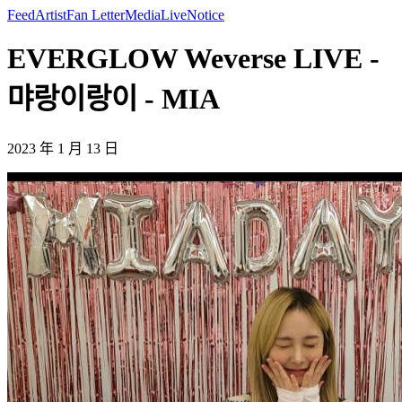
Feed
Artist
Fan Letter
Media
Live
Notice
EVERGLOW Weverse LIVE -
먀랑이랑이 - MIA
2023 年 1 月 13 日