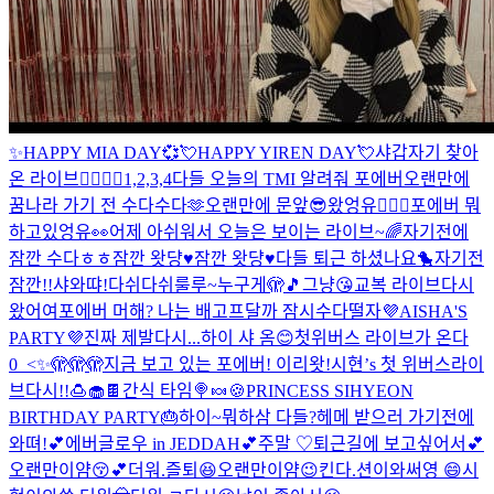
✨HAPPY MIA DAY💞
💘HAPPY YIREN DAY💘
샤
갑자기 찾아
온 라이브✌🏻✌🏻
1,2,3,4
다들 오늘의 TMI 알려줘 포에버
오랜만에
꿈나라 가기 전 수다수다🫶
오랜만에 문앞😎
왔엉유🙋🏻‍♀️
포에버 뭐
하고있엉유👀
어제 아쉬워서 오늘은 보이는 라이브~🌈
자기전에
잠깐 수다ㅎㅎ
잠깐 왓댱♥️
잠깐 왓댱♥️
다들 퇴근 하셨나요🐤
자기전
잠깐!!
샤와땨!
다쉬다쉬
룰루~
누구게🫣🎵
그냥😘
교복 라이브
다시
왔어여
포에버 머해? 나는 배고프달까 잠시수다떨자
💜AISHA'S
PARTY💜
진짜 제발
다시...
하이 샤 옴😊
첫위버스 라이브가 온다
0_<✨
🫣🫣🫣
지금 보고 있는 포에버! 이리왓!
시현’s 첫 위버스라이
브
다시!!
🍮🧁🍫간식 타임🍭🍬🍪
PRINCESS SIHYEON
BIRTHDAY PARTY🎂
하이~
뭐하삼 다들?
헤메 받으러 가기전에
와뗘!
💕에버글로우 in JEDDAH💕
주말 ♡
퇴근길에 보고싶어서💕
오랜만이얌😚💕
더워.
즐퇴😆
오랜만이얌😉
킨다.
션이와써영 😄
시