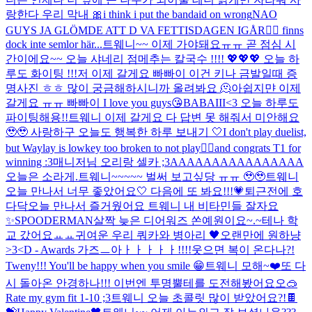
랑한다 우리 막내 🎀
i think i put the bandaid on wrong
NAO
GUYS JA GLÖMDE ATT D VA FETTISDAGEN IGÅR🧍‍♀️ finns
dock inte semlor här...
트웨니~~ 이제 가야돼요ㅠㅠ 곧 점심 시
간이에요~~ 오늘 샤네리 점메추는 칼국수 !!!! 💖💖💖 오늘 하
루도 화이팅 !!!
저 이제 갈게요 빠빠이 이건 키나 금발일때 증
명사진 ㅎㅎ 많이 궁금해하시니까 올려봐요 🫠
아쉽지먄 이제
갈게요 ㅠㅠ 빠빠이 I love you guys😘
BABAIII<3 오늘 하루도
파이팅해용!!
트웨니 이제 갈게요 다 답변 못 해줘서 미안해요
🥹🥹 사랑하구 오늘도 행복한 하루 보내기 🤍
I don't play duelist,
but Waylay is lowkey too broken to not play🧍‍♀️and congrats T1 for
winning :3
매니저님 오리랑 셀카 ;3
AAAAAAAAAAAAAAAA
오늘은 소라게.
트웨니~~~~~ 벌써 보고싶당 ㅠㅠ 🥹🥹
트웨니
오늘 만나서 너무 좋았어요🤍 다음에 또 봐요!!!💗
퇴근전에 호
다닥
오늘 만나서 즐거웠어요 트웨니 내 비타민들 잘자요
✨️
SPOODERMAN
살짝 늦은 디어워즈 쏜예원이요~.~
테나 학
교 갔어요ㅛㅛ
귀여운 우리 쿼카와 병아리 🖤
오랜만에 원하냥
>3<
D - Awards 가즈ㅡ아ㅏㅏㅏㅏㅏ!!!!
웃으면 복이 온다나?!
Tweny!!! You'll be happy when you smile 😁
트웨니 모해~❤️
또 다
시 돌아온 안경하나!!! 이번엔 투명뿔테를 도전해봤어요오🥽
Rate my gym fit 1-10 ;3
트웨니 오늘 초콜릿 많이 받았어요?!🍫