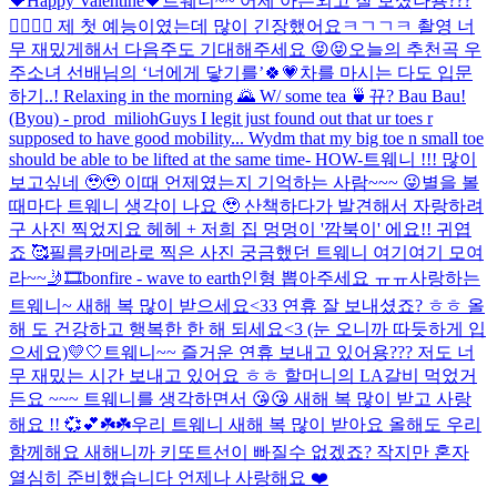
💝
Happy Valentine🖤
트웨니~~ 어제 아는외고 잘 보셨나용???
🤸‍♀️🤸‍♀️ 제 첫 예능이였는데 많이 긴장했어요ㅋㄱㄱㅋ 촬영 너
무 재밌게해서 다음주도 기대해주세요 😝😝
오늘의 추천곡 우
주소녀 선배님의 ‘너에게 닿기를’🍀💗
차를 마시는 다도 입문
하기..! Relaxing in the morning 🌄 W/ some tea 🍵
뀨? Bau Bau!
(Byou) - prod_milioh
Guys I legit just found out that ur toes r
supposed to have good mobility... Wydm that my big toe n small toe
should be able to be lifted at the same time- HOW-
트웨니 !!! 많이
보고싶네 🥹🥹 이때 언제였는지 기억하는 사람~~~ 😜
별을 볼
때마다 트웨니 생각이 나요 🥹 산책하다가 발견해서 자랑하려
구 사진 찍었지요 헤헤 + 저희 집 멍멍이 '깜북이' 에요!! 귀엽
죠 🥰
필름카메라로 찍은 사진 궁금했던 트웨니 여기여기 모여
라~~🤳🎞️
bonfire - wave to earth
인형 뽑아주세요 ㅠㅠ
사랑하는
트웨니~ 새해 복 많이 받으세요<33 연휴 잘 보내셨죠? ㅎㅎ 올
해 도 건강하고 행복한 한 해 되세요<3 (눈 오니까 따듯하게 입
으세요)
💛🤍
트웨니~~ 즐거운 연휴 보내고 있어용??? 저도 너
무 재밌는 시간 보내고 있어요 ㅎㅎ 할머니의 LA갈비 먹었거
든요 ~~~ 트웨니를 생각하면서 😘😘 새해 복 많이 받고 사랑
해요 !! 💞💕☘️☘️
우리 트웨니 새해 복 많이 받아요 올해도 우리
함께해요 새해니까 키또트선이 빠질수 없겠죠? 작지만 혼자
열심히 준비했습니다 언제나 사랑해요 ❤️