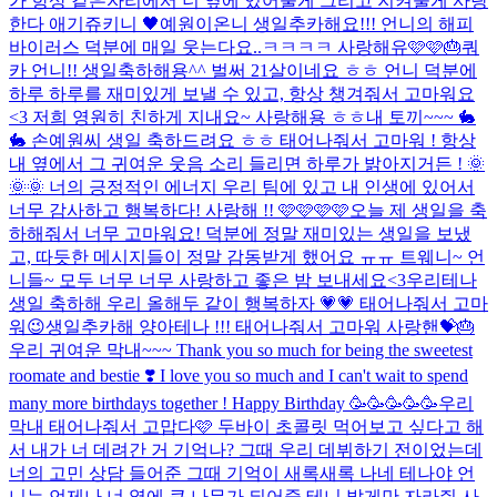
가 항상 같은자리에서 너 옆에 있어줄게 그리고 지켜줄게 사랑
한다 애기쥬키니 🖤
예원이온니 생일추카해요!!! 언니의 해피
바이러스 덕분에 매일 웃는다요..ㅋㅋㅋㅋ 사랑해유🩷🩷🎂
쿼
카 언니!! 생일축하해용^^ 벌써 21살이네요 ㅎㅎ 언니 덕분에
하루 하루를 재미있게 보낼 수 있고, 항상 챙겨줘서 고마워요
<3 저희 영원히 친하게 지내요~ 사랑해용 ㅎㅎ
내 토끼~~~ 🐇
🐇 손예원씨 생일 축하드려요 ㅎㅎ 태어나줘서 고마워 ! 항상
내 옆에서 그 귀여운 웃음 소리 들리면 하루가 밝아지거든 ! 🌞
🌞🌞 너의 긍정적인 에너지 우리 팀에 있고 내 인생에 있어서
너무 감사하고 행복하다! 사랑해 !! 🩷🩷🩷🩷
오늘 제 생일을 축
하해줘서 너무 고마워요! 덕분에 정말 재미있는 생일을 보냈
고, 따듯한 메시지들이 정말 감동받게 했어요 ㅠㅠ 트웨니~ 언
니들~ 모두 너무 너무 사랑하고 좋은 밤 보내세요<3
우리테나
생일 축하해 우리 올해두 같이 행복하자 💗💗 태어나줘서 고마
워😉
생일추카해 양아테나 !!! 태어나줘서 고마워 사랑핸💝🎂
우리 귀여운 막내~~~ Thank you so much for being the sweetest
roomate and bestie ❣️ I love you so much and I can't wait to spend
many more birthdays together ! Happy Birthday 🥳🥳🥳🥳🥳
우리
막내 태어나줘서 고맙다🩷 두바이 초콜릿 먹어보고 싶다고 해
서 내가 너 데려간 거 기억나? 그때 우리 데뷔하기 전이었는데
너의 고민 상담 들어준 그때 기억이 새록새록 나네 테나야 언
니는 언제나 너 옆에 큰 나무가 되어줄 테니 밝게만 자라줘 사