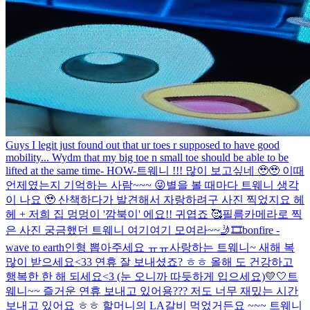
Guys I legit just found out that ur toes r supposed to have good
mobility... Wydm that my big toe n small toe should be able to be
lifted at the same time- HOW-
트웨니 !!! 많이 보고싶네 🥹🥹 이때
언제였는지 기억하는 사람~~~ 😜
별을 볼 때마다 트웨니 생각
이 나요 🥹 산책하다가 발견해서 자랑하려구 사진 찍었지요 헤
헤 + 저희 집 멍멍이 '깜북이' 에요!! 귀엽죠 🥰
필름카메라로 찍
은 사진 궁금했던 트웨니 여기여기 모여라~~🤳🎞️
bonfire -
wave to earth
인형 뽑아주세요 ㅠㅠ
사랑하는 트웨니~ 새해 복
많이 받으세요<33 연휴 잘 보내셨죠? ㅎㅎ 올해 도 건강하고
행복한 한 해 되세요<3 (눈 오니까 따듯하게 입으세요)
💛🤍
트
웨니~~ 즐거운 연휴 보내고 있어용??? 저도 너무 재밌는 시간
보내고 있어요 ㅎㅎ 할머니의 LA갈비 먹었거든요 ~~~ 트웨니