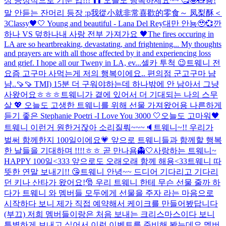
상 긍정적으로 기분 업!!! ⬆️⬆️ 오늘도 행복하세요~~ 🥰🤩🧸
뿅!
말 안듣는 잔머리 등장 :p
我從小就非常喜歡的零食～ 凤梨酥＜
3
Classy🖤🤍 Young and beautiful - Lana Del Rey
대만 안뇽🥹💞
깐
하나 VS 덮하나
내 사랑 전부 가져가요 🖤
The fires occuring in
LA are so heartbreaking, devastating, and frightening... My thoughts
and prayers are with all those affected by it and experiencing loss
and grief. I hope all our Tweny in LA, ev...
셀카 투척 😉
트웨니 전
요즘 고구마 사먹는게 저의 행복이에요.. 편의점 군고구마 냠
냠..🍠🍠 TMI) 15분 더 구워야하는데 하나밖에 안 남아서 그냥
사왔어요ㅎㅎㅎ
트웨니가 곁에 있어서 더 기대되는 나의 스무
살 💖 오늘도 고생한 트웨니를 위해 선물 가져왔어용 나른하게
듣기 좋은 Stephanie Poetri -I Love You 3000 🤍
오늘도 고마워🖤
트웨니 이런거 원한거잖아 소리질뤄~~~🔈
트웨니~!! 우리가
벌써 함께한지 100일이에요💗 앞으로 트웨니들과 함께할 행복
한 날들을 기대하며 !!!!ㅎㅎ 곧 만나욤👻🤍
사랑하는 트웨니~
HAPPY 100일<333 앞으로도 오래오래 함께 해용<33
트웨니 따
뜻한 연말 보내기!! 😘
트웨니 안녕~~ 드디어 기다리고 기다리
던 키나 산타가 왔어요!🎅 우리 트웨니 한테 무슨 선물 줄까 하
다가 트웨니 와 멤버들 모두에게 선물을 주자 라는 마음으로
시작하다 보니 제가 직접 예약해서 케이크를 만들어봤답니다
(부끄) 저희 멤버들이랑은 처음 보내는 크리스마스이다 보니
특별하게 보내고 싶어서 이런 이벤트를 준비해 봤는데요 멤버