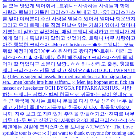
들 모두 맛있게 먹어줘서...
트웨니~ 사랑하는 사람들과 함께
사랑과 행복이 가득한 크리스마스 보내고 있나요? 크리스마스
를 맞아 여러분이 주신 사랑을 받을수 있어서 얼마나 행운인지
그리고 우리 트웨니를 직접 만날수 있는 기회가 있어서 얼마나
기뻤는지 말하고 싶었어요. 매일 트웨니 생각하고 트웨니가 저
에게 얼마나 특별한지 말하고 싶었어요. 트웨니 너무 사랑하고
아주 행복한 크리스마...
Merry Christmas~~!🎄✨ 트웨니는 오늘
뭐할 예정이에요?🤔💗 -예원산타도 왔다감💝-
트웨니 메리 크
리스마스-!! 🎄 아침 메뉴 추천 해주세요!! 크리스마스엔 뭘 먹
어야 잘 먹었다구 소문이 날깡.. ㅎㅎ 하나산타도 출동. 🎅🏻
트
웨니 크리스마스 선물 뭐 갖고 싶어요? 🎄
GOD JUL TWENY!!!
Jag blev as sugen på lussekatter med mandelmassa för några dagar
sen....men kunde inte hitta saffran...;-; Men jag hoppas att ni fick äta
massor av lussekatter OCH BYGGA PEPPARKAKSHUS...
사랑
하는 트웨니~ 저희가 벌써 한국으로 귀국하는 날이 왔네요 ㅎ
ㅎ 곧 한국에 계시는 트웨니 분들을 다시 만날 생각에 너무 설
레고 기분이 좋네요! 지금부터 한국에서 다시 활동할 예정이
니까, 자주 보고 또 재미있게 추억을 만들어가요~ 진짜로 너무
너무 너~무 보고 싶었고요! 사랑해요<33 메리크리스마스!! (스
웨덴에는 24일에 크리스마스를 보내욯ㅎ)
TWENY~ The Love
sprinkle tour is over ;-; I just want to thank everyone for coming and