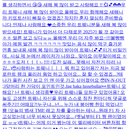
를 생각하면서 😘😘 새해 복 많이 받고 사랑해요 !! 💞💕☘️☘️
우
리 트웨니 새해 복 많이 받아요 올해도 우리 함께해요 새해니
까 키또트선이 빠질수 없겠죠? 작지만 혼자 열심히 준비했습
니다 언제나 사랑해요 ❤️
소중한 우리 트웨니분들 새해 복 많이
받으세요! 트웨니가 있어서 더 다채로운 2025가 될 것 같아요
ㅎㅎ 얼른 보고 싶다ㅠㅠ 올해엔 우리 더 자주 봐요~!!!
볼빵빵
아가 예원 발견 ㅋㅋㅋㅋㅋㅋ 맛있는 음식 많이 먹구 즐거운
연휴 보내용 새해 복 많이 많이 받아여 트웨니💕💕
이거 비밀인
데.. 사실 제 눈에선 레이저가 나와요.. 맞아요 아무말이에요 ㅎ
ㅎㅎㅎ
도저ㅓㅓㅓㄴ!!!! (도전 실패... 못해서 자전거 타러 나
감...)🥹
사랑하는 트웨니ㅣㅣㅣ 뭐 하고 있어용?? 저는 지금 발
로란트 랭크 올리러 웜업 하고 있어요... 잘 할 수 있겠죠...?
테
나가 올린 사진 보고 인 앤 아웃 가고 싶어졌어요 🥹
IN-N-OUT
;3
앞머리 한 가닥이 포인트인것.
Jag baka lussebullar👀
트웨니 모
해요? 난 트웨니 생각중💗
우리 트웨니들 모하구 있었어용? 오
늘도 고생한 트웨니 자신을 위해 스스로 칭찬 한마디씩 댓글로
써주기!! 어때요?!
누구냐...넌... 누가 내 붕어빵 한입 먹었냐?!
뿅 !
오늘의 뱁새 TMI! 레고 차를 좋아하는 테나...원래 F1 차 사
고싶었는데 너무 비싸서 못샀어요... (옛날부터 F1 짱 팬이였어
요 ㅠㅠ)
트웨니~ 어제 이거 봤는데 이 엘리베이터 버튼처럼 항