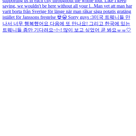
supporting us in each city throughout the whole tour. Like I keep
saying, we wouldn't be here without all your l...
Man vet att man har
varit borta från Sverige för länge när man råkar säga potatis gratäng
istället för Janssons frestelse 💀😭 Sorry guys :3
미국 트웨니들 만
나서 너무 행복했어요 다음에 또 만나요! 그리고 한국에 있는
트웨니들 좀만 기다려요~!~! 많이 보고 싶었어 곧 봐요ㅠㅠ🤍