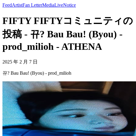
Feed
Artist
Fan Letter
Media
Live
Notice
FIFTY FIFTYコミュニティの
投稿 - 뀨? Bau Bau! (Byou) -
prod_milioh - ATHENA
2025 年 2 月 7 日
뀨? Bau Bau! (Byou) - prod_milioh