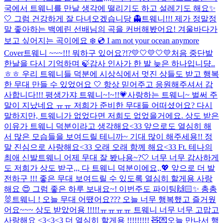
국에서 트웨니를 만날 생각에 떨리기도 하고 설레기도 해요✨
🤍 그럼 건강하게 잘 다녀오겠습니당 👻
트웨니!!! 제가 정말정
말 좋아하는 백예린 선배님의 곡을 커버해봤어요! 겨울바다가
보고 싶어지는 곡이에요 ❄️ 💿 I am not your ocean anymore
Cover
트웨니 ~~~!!! 뭐하구 있어요?!?💛🤍💛🤍💛
처음 중단발
한날을 다시 기억하며 🍃
감사 인사가 한 발 늦은 하나입니댱..
ㅎㅎ 우리 트웨니들 덕분에 시상식에서 멋진 상들도 받고 행복
한 무대 만들 수 있었어요 🤍 항상 믿어주고 응원해주셔서 감
사합니다!!! 평생가쟈 트웨니~!~!!💗
사랑하는 트웨니~ 벌써 주
말이 지났네요 ㅠㅠ 저희가 준비한 무대들 어떠셨어요? 다시
말하지만, 트웨니가 없었다면 저희도 없었을거에요. 상도 받은
이유가 트웨니 덕분이라고 생각해요<33 앞으로도 열심히 해
서 많은 모습들을 보여드릴 테니까~ 기대 많이 해주세용!! 정
말 진심으로 사랑해요<33 오래 오래 함께 해요<33 Ft. 테나의
최애 신발
트웨니 어제 무대 잘 봤나용~?🤍 너무 너무 감사하게
도 저희가 상도 받구,,, 다 트웨니 덕분이에요,,💖 앞으로 더 발
전하구 !!! 좋은 무대 보여드릴 수 있도록 열심히 할게용 사랑
해요 😍 그럼 좋은 하루 보내요~! 이번주도 파이팅🙌🏻✨ 총총
🐰
트웨니 ! 오늘 무대 어땠어요??? 오늘 너무 행복했고 즐거웠
어요~~~ 상도 받았어용 !!!!!ㅠㅠㅠㅠ 트웨니 너무 너무 고맙고
사랑해요 <3<3<3 더 열심히 할게용 !!!!!!!!! 🧸💌
오늘 만나서 행