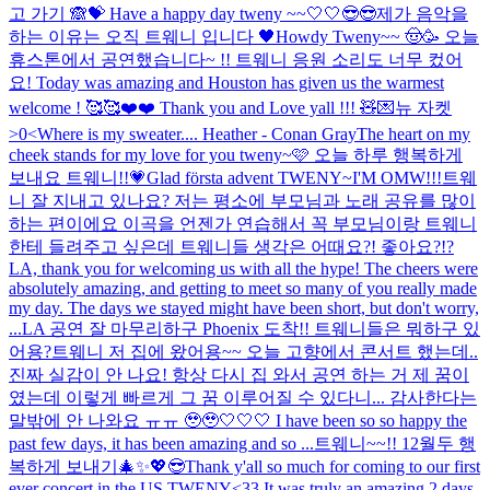
고 가기 🙈💝 Have a happy day tweny ~~🤍🤍😎😎
제가 음악을
하는 이유는 오직 트웨니 입니다 🖤
Howdy Tweny~~ 🤠🥳 오늘
휴스톤에서 공연했습니다~ !! 트웨니 응원 소리도 너무 컸어
요! Today was amazing and Houston has given us the warmest
welcome ! 🥰🥰❤️❤️ Thank you and Love yall !!! 🧸💌
뉴 자켓
>0<
Where is my sweater.... Heather - Conan Gray
The heart on my
cheek stands for my love for you tweny~🩷 오늘 하루 행복하게
보내요 트웨니!!💗
Glad första advent TWENY~
I'M OMW!!!
트웨
니 잘 지내고 있나요? 저는 평소에 부모님과 노래 공유를 많이
하는 편이에요 이곡을 언젠가 연습해서 꼭 부모님이랑 트웨니
한테 들려주고 싶은데 트웨니들 생각은 어때요?! 좋아요?!?
LA, thank you for welcoming us with all the hype! The cheers were
absolutely amazing, and getting to meet so many of you really made
my day. The days we stayed might have been short, but don't worry,
...
LA 공연 잘 마무리하구 Phoenix 도착!! 트웨니들은 뭐하구 있
어용?
트웨니 저 집에 왔어용~~ 오늘 고향에서 콘서트 했는데..
진짜 실감이 안 나요! 항상 다시 집 와서 공연 하는 거 제 꿈이
였는데 이렇게 빠르게 그 꿈 이루어질 수 있다니... 감사한다는
말밖에 안 나와요 ㅠㅠ 🥹🥹🤍🤍🤍 I have been so so happy the
past few days, it has been amazing and so ...
트웨니~~!! 12월두 행
복하게 보내기🎄✨💖
😎
Thank y'all so much for coming to our first
ever concert in the US TWENY<33 It was truly an amazing 2 days