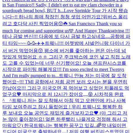
in San Fransico!! Sadly, I didn't get to eat my clam chowder in a
sourdough bread bowl, BUT h...
Love Sprinkle Tour 가 시작 됐습
니다~!! 하나의 최애 착장인 청청 셋업 어떤가요?위버스 올리
려고 호다닥 사진 찍었어용😚☘️ San Francisco Thank you so
much for coming and supporting us🩵 And Happy Thanksgiving !!!
테나 금발 변신!!! 다음에 또 다시 금발 하고싶네요....
공항에 파
티 타임~~~ 🥳🥳✈️✈️
트웨니!!! 어젯밤에 샤넬언니랑 다이너 가
서 버거 먹었어용😚 평소에 버거를 좋아하는 편은 아닌데 넘
맛있게 먹었어요 ㅎㅎ 그리구 주크박스에 코인 넣고 직접 노래
도 고를 수 있었는데 너무 신기했어요! 오늘 샌프란시스코를
시작으로 파이팅 해볼게요!!! I'm sooo excited to meet Twenys
And I'm really pumped to to...
트웨니 안뇽 저는 미국에 잘 도착
했어요~!!! TMI 공항에서 저희 공연 보러 오시는 분을 우연히
만났어요!!! 그리구 미국오면 꼭 먹어보고 싶었던 치폴레도 먹
었구요💖 마지막으로 저 12시간 잤어요,,,,😝 시차적응 완료
^__^
트웨니 저는 잘 도착해서 아침 먹고 오랜만에 키나 사복
타임 보여주려고 잠시 들렀어요 ! 우리 트웨니도 행복한 하
루 보내요 오늘 공연도 재밌게 즐겨보자고요🖤 (아 그리고 저
눈 많이 좋아졌어요! 얼른 하루빨리 나을게요 걱정해 줘서 고
마워요🤍) 한국트웨니는 행복한 꿈꾸고 있길..🌈
꺅 내일이면
드디어 미국으로 출발하네요,,,,! 저의 여행 버킷리스트였던 미