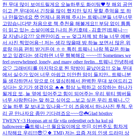
한 무대 많이 보여드릴게요 오늘하루도 화이팅🖤
첫 해외 공연
이고 큰 무대여서 긴장을 많이 했지만 잊지 못할 추억을 또 하
나 만들었네요 🥹 언제나 응원해 주시는 트웨니분들 너무너무
고맙습니다🩵 처음으로 책 추천을 해볼게요!! 부담 없이 틈틈
이 읽고 있는 소설이에요 [나의 돈키호테 - 김호연]
트웨니~~
잘 지냈나요??? 오랜만이죠 ㅠㅠ 엊그저께 밤 하늘 너무 예뻐
서 사진 찍었어용~! 저는 생각 많을때 밤 하늘 보면서 많은 위
로랑 마음 편히 받거든여 ㅎㅎ 특히 트웨니 나랑 똑같은 하늘
보고 있겠다는 생각하면 너무 행복해요 ~~~~!!! Sometimes we
feel overwhelmed, lonely, and many other feelin...
트웨니 안녕하세
요🤍 그래비티를 마지막으로 찐 막방이 끝났어요!!! 오늘 무대
에서 실수가 있어 너무 아쉽고 미안한 맘이 들지만.. 트웨니분
들 생각하면서 앞으로 더 열심히해서 완벽한 무대 보여드리고
싶다는 오기가 생겼어요 🔥🔥 항상 노력하고 성장하는 하나가
될게요 또, 늘 옆에 있어주고 힘이 되어주는 우리 핖티 멤버들
너무 사랑한다는 말 하고 싶어요 ...
보고 싶은 우리 트웨니..🤍
오늘 하루 잘 보내고 있나용~°? 이 즈음에서 하나사진 투척. 우
리 곧 만나자요 좀만 기다려죠요~~~😚☘️
Glad höstlov
TWENY<3 Hoppas att ni får vila ordentligt och ha kul på
halloween~👻
트웨니~!! 월요일이에요 🫶🏻 이번주도 힘차게
시작해요 우리!!!😎🤍🍀 TMI) 저는 요즘 저의 인생 드라마 상