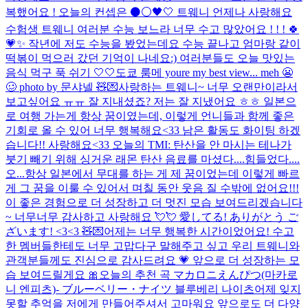
복했어요 ! 오늘의 컨셉은 ⚫️⚪️🖤🤍 트웨니 언제나 사랑해요
수험생 트웨니 여러분 수능 보느라 너무 수고 많았어요 ! ! ! 🍀
💗✨ 작년에 저도 수능을 봤었는데요 수능 끝나고 엄마랑 같이
떡볶이 먹으러 갔던 기억이 나네요:) 여러분들도 오늘 맛있는
음식 먹구 푹 쉬기 🤍🤍
도쿄 룸메 youre my best view... meh 😬
🥴 photo by 문샤넬 🧸💌
사랑하는 트웨니~ 너무 오랜만이라서
보고싶어요 ㅠㅠ 잘 지내셨죠? 저는 잘 지냈어요 ㅎㅎ 일본으
로 여행 가는게 항상 꿈이였는데, 이렇게 언니들과 함께 좋은
기회로 올 수 있어 너무 행복해요<33 남은 활동도 화이팅 하겠
습니다!! 사랑해요<33 오늘의 TMI: 탄산을 안 마시는 테나가
붓기 빼기 위해 싱거운 래몬 탄산 음료를 마셨다....힘들었다....
오...
항상 일본에서 무대를 하는 게 제 꿈이었는데 이렇게 빠르
게 그 꿈을 이룰 수 있어서 며칠 동안 웃음 질 수밖에 없어요!!!
이 좋은 경험으로 더 성장하고 더 멋진 모습 보여드리겠습니다
~ 너무너무 감사하고 사랑해요 💘💘 愛してる! ありがとう ご
ざいます! <3<3 🧸💌
어제는 너무 행복한 시간이었어요! 수고
한 멤버들한테도 너무 고맙다구 말해주고 싶고 우리 트웨니와
관객분들께도 진심으로 감사드려요 💗 앞으로 더 성장하는 모
습 보여드릴게요 🎀오늘의 추천 곡 マカロニえんぴつ(마카로
니 엔피츠)- ブルーベリー・ナイツ 블루베리 나이츠
어제 잊지
못할 추억을 저에게 만들어주셔서 고마워요 앞으로도 더 다양