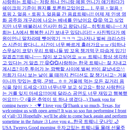
사랑하는 트웨니~ 저랑 하나 언니랑 예원 언니가 얘기하다가
쉐이크의 기준이 뭔지를 토론하고있어요.... 1. 우유 + 얼음 +
토핑 2. 얼음 + 토핑 3. 얼음을 간 음료
트웨니!! 어제 제 인생 영
화 공주와 개구리에 나오는 베녜를 만났어요 😋😝 먹고 싶었
지만 너무 배불러서 인사만 하고 왔답니당,,, 히힛
트웨니~~! 저
희는 LA에서 행복한 시간 보내구 있답니다!! + 사진찍다가 예
원이언니 말차라떼 뺏어먹기 ㅋㅋㅋ 그나저나 벌써 크리스마
스 시즌이 왔다니.. 시간이 너무 빠르게 흘러가요ㅠㅠ (임하나
스무살이 코앞) 우리 트웨니들 밥 꼬옥 챙겨먹구 따숩게 입기!
알겠죠?!
트웨니~~~ 많이 보고싶어요 ㅠㅠ 트웨니 항상 생각하
고 있다는 거 알죠 ?? 😝💞💞
사랑하는 한국 트웨니~ 잘 지내고
계시죠? 미주 투어가 눈 깜빡할 사이에 벌써 반이 끝났네요^^
저희가 다시 보는 날이 올 때까지 컨디션도 잘 챙기시고~ 겨울
이니까 맛있는 호떡, 군밤... ㅎㅎ 겨울에 먹는 모든 길거리 음
식을 많이 드세요<333 너무너무 보고 싶고요~ 항상 사랑한다
는 거를 잊지 마세요!!!
어제 달라스 공연도 너무 재밌고 행복했
어요!!!✨🤍 (좋은 추억이 또 하나 생겼다,,,) Thank you for
coming tweny >_<💗 I love you 😘
Thank u so much, Texas, for
welcoming us with open arms!! It was so soo fun performing I front
of y'all<33 Hopefully, we'll be able to come back again and perform
sometime in the future :3 Love you g...
한국 트웨니 굿나잇 🌙
USA Twenys Good morning 🌞
자고있는 트웨니들 몰래 선물주