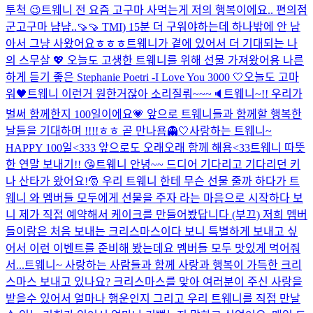
투척 😉
트웨니 전 요즘 고구마 사먹는게 저의 행복이에요.. 편의점
군고구마 냠냠..🍠🍠 TMI) 15분 더 구워야하는데 하나밖에 안 남
아서 그냥 사왔어요ㅎㅎㅎ
트웨니가 곁에 있어서 더 기대되는 나
의 스무살 💖 오늘도 고생한 트웨니를 위해 선물 가져왔어용 나른
하게 듣기 좋은 Stephanie Poetri -I Love You 3000 🤍
오늘도 고마
워🖤
트웨니 이런거 원한거잖아 소리질뤄~~~🔈
트웨니~!! 우리가
벌써 함께한지 100일이에요💗 앞으로 트웨니들과 함께할 행복한
날들을 기대하며 !!!!ㅎㅎ 곧 만나욤👻🤍
사랑하는 트웨니~
HAPPY 100일<333 앞으로도 오래오래 함께 해용<33
트웨니 따뜻
한 연말 보내기!! 😘
트웨니 안녕~~ 드디어 기다리고 기다리던 키
나 산타가 왔어요!🎅 우리 트웨니 한테 무슨 선물 줄까 하다가 트
웨니 와 멤버들 모두에게 선물을 주자 라는 마음으로 시작하다 보
니 제가 직접 예약해서 케이크를 만들어봤답니다 (부끄) 저희 멤버
들이랑은 처음 보내는 크리스마스이다 보니 특별하게 보내고 싶
어서 이런 이벤트를 준비해 봤는데요 멤버들 모두 맛있게 먹어줘
서...
트웨니~ 사랑하는 사람들과 함께 사랑과 행복이 가득한 크리
스마스 보내고 있나요? 크리스마스를 맞아 여러분이 주신 사랑을
받을수 있어서 얼마나 행운인지 그리고 우리 트웨니를 직접 만날