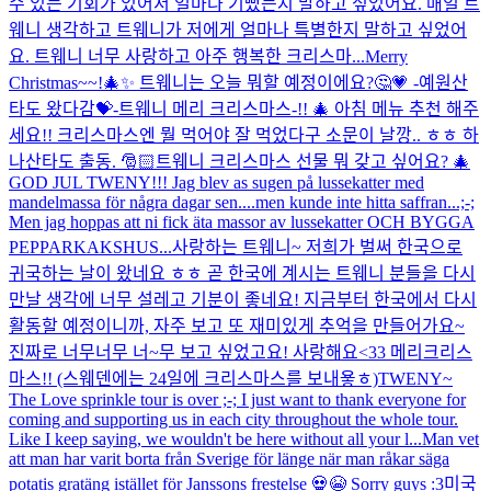
수 있는 기회가 있어서 얼마나 기뻤는지 말하고 싶었어요. 매일 트
웨니 생각하고 트웨니가 저에게 얼마나 특별한지 말하고 싶었어
요. 트웨니 너무 사랑하고 아주 행복한 크리스마...
Merry
Christmas~~!🎄✨ 트웨니는 오늘 뭐할 예정이에요?🤔💗 -예원산
타도 왔다감💝-
트웨니 메리 크리스마스-!! 🎄 아침 메뉴 추천 해주
세요!! 크리스마스엔 뭘 먹어야 잘 먹었다구 소문이 날깡.. ㅎㅎ 하
나산타도 출동. 🎅🏻
트웨니 크리스마스 선물 뭐 갖고 싶어요? 🎄
GOD JUL TWENY!!! Jag blev as sugen på lussekatter med
mandelmassa för några dagar sen....men kunde inte hitta saffran...;-;
Men jag hoppas att ni fick äta massor av lussekatter OCH BYGGA
PEPPARKAKSHUS...
사랑하는 트웨니~ 저희가 벌써 한국으로
귀국하는 날이 왔네요 ㅎㅎ 곧 한국에 계시는 트웨니 분들을 다시
만날 생각에 너무 설레고 기분이 좋네요! 지금부터 한국에서 다시
활동할 예정이니까, 자주 보고 또 재미있게 추억을 만들어가요~
진짜로 너무너무 너~무 보고 싶었고요! 사랑해요<33 메리크리스
마스!! (스웨덴에는 24일에 크리스마스를 보내욯ㅎ)
TWENY~
The Love sprinkle tour is over ;-; I just want to thank everyone for
coming and supporting us in each city throughout the whole tour.
Like I keep saying, we wouldn't be here without all your l...
Man vet
att man har varit borta från Sverige för länge när man råkar säga
potatis gratäng istället för Janssons frestelse 💀😭 Sorry guys :3
미국