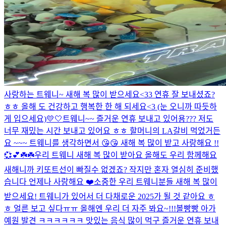
사랑하는 트웨니~ 새해 복 많이 받으세요<33 연휴 잘 보내셨죠?
ㅎㅎ 올해 도 건강하고 행복한 한 해 되세요<3 (눈 오니까 따듯하
게 입으세요)
💛🤍
트웨니~~ 즐거운 연휴 보내고 있어용??? 저도
너무 재밌는 시간 보내고 있어요 ㅎㅎ 할머니의 LA갈비 먹었거든
요 ~~~ 트웨니를 생각하면서 😘😘 새해 복 많이 받고 사랑해요 !!
💞💕☘️☘️
우리 트웨니 새해 복 많이 받아요 올해도 우리 함께해요
새해니까 키또트선이 빠질수 없겠죠? 작지만 혼자 열심히 준비했
습니다 언제나 사랑해요 ❤️
소중한 우리 트웨니분들 새해 복 많이
받으세요! 트웨니가 있어서 더 다채로운 2025가 될 것 같아요 ㅎ
ㅎ 얼른 보고 싶다ㅠㅠ 올해엔 우리 더 자주 봐요~!!!
볼빵빵 아가
예원 발견 ㅋㅋㅋㅋㅋㅋ 맛있는 음식 많이 먹구 즐거운 연휴 보내