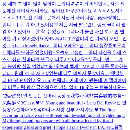
용 새해 복 많이 많이 받아여 트웨니💕💕
이거 비밀인데.. 사실 제
눈에선 레이저가 나와요.. 맞아요 아무말이에요 ㅎㅎㅎㅎ
도저ㅓ
ㅓㅓㄴ!!!! (도전 실패... 못해서 자전거 타러 나감...)🥹
사랑하는 트
웨니ㅣㅣㅣ 뭐 하고 있어용?? 저는 지금 발로란트 랭크 올리러 웜
업 하고 있어요... 잘 할 수 있겠죠...?
테나가 올린 사진 보고 인 앤
아웃 가고 싶어졌어요 🥹
IN-N-OUT ;3
앞머리 한 가닥이 포인트인
것.
Jag baka lussebullar👀
트웨니 모해요? 난 트웨니 생각중💗
우리
트웨니들 모하구 있었어용? 오늘도 고생한 트웨니 자신을 위해 스
스로 칭찬 한마디씩 댓글로 써주기!! 어때요?!
누구냐...넌... 누가
내 붕어빵 한입 먹었냐?!
뿅 !
오늘의 뱁새 TMI! 레고 차를 좋아하는
테나...원래 F1 차 사고싶었는데 너무 비싸서 못샀어요... (옛날부
터 F1 짱 팬이였어요 ㅠㅠ)
트웨니~ 어제 이거 봤는데 이 엘리베이
터 버튼처럼 항상 긍정적으로 기분 업!!! ⬆️⬆️ 오늘도 행복하세요~~
🥰🤩🧸
뿅! 말 안듣는 잔머리 등장 :p
我從小就非常喜歡的零食～
凤梨酥＜3
Classy🖤🤍 Young and beautiful - Lana Del Rey
대만 안
뇽🥹💞
깐하나 VS 덮하나
내 사랑 전부 가져가요 🖤
The fires
occuring in LA are so heartbreaking, devastating, and frightening...
My thoughts and prayers are with all those affected by it and
experiencing loss and grief. I hope all our Tweny in LA, ev...
셀카