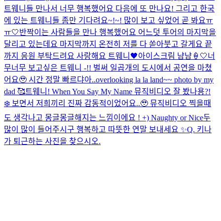
트웨니들 만나서 너무 행복했어요 다음에 또 만나요! 그리고 한국
에 있는 트웨니들 좀만 기다려요~!~! 많이 보고 싶었어 곧 봐요ㅠ
ㅠ🤍
반짝이는 사람들을 만나 행복했어요 어느덧 투어의 마지막을
달리고 있는데요 마지막까지 온전히 저를 다 쏟아붓고 갈게요 끝
까지 응원 부탁드려요 사랑해요 트웨니🖤
아이스크림 냠냠🍦🤍
너
무너무 보고싶은 트웨니 -!! 벌써 일곱개의 도시에서 공연을 마쳤
어요🥹 시간 정말 빠르댜아..
overlooking la la land~~ photo by my
dad 🥰
트웨니! When You Say My Name 뮤직비디오 잘 봤나용?!
❄️ 보면서 저희끼리 진짜 감동적이었어요..🥹 뮤직비디오 찍을때
도 생각나고 몽글몽글해지는 느낌이에요 ! +) Naughty or Nice두
많이 많이 들어주시구 행복하고 따뜻한 연말 보내세요 ✨
Q. 키나
가 퇴근하는 사진을 찾으시오.