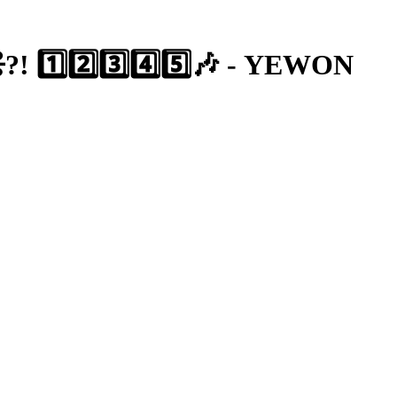
️⃣2️⃣3️⃣4️⃣5️⃣🎶 - YEWON