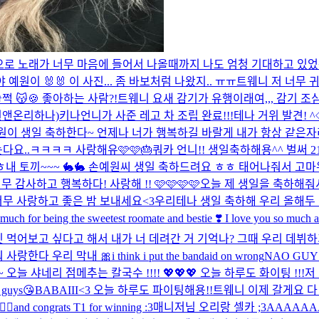
 개인적으로 노래가 너무 마음에 들어서 나올때까지 나도 엄청 기대하고 있었는데
 예원이 🐰🐰 이 사진... 좀 바보처럼 나왔지.. ㅠㅠ
트웨니 저 너무 귀
쩍 😽
🍪 좋아하는 사람?!
트웨니 요새 감기가 유행이래여,,, 감기 조심
넬과 원앤온리하나)
키나언니가 사준 레고 차 조립 완료!!!
테나 거위 발견! ^
원이 생일 축하한다~ 언제나 너가 행복하길 바랄게 내가 항상 같은자
요..ㅋㅋㅋㅋ 사랑해유🩷🩷🎂
쿼카 언니!! 생일축하해용^^ 벌써 
ㅎ
내 토끼~~~ 🐇🐇 손예원씨 생일 축하드려요 ㅎㅎ 태어나줘서 고마
 감사하고 행복하다! 사랑해 !! 🩷🩷🩷🩷
오늘 제 생일을 축하해줘
너무 사랑하고 좋은 밤 보내세요<3
우리테나 생일 축하해 우리 올해두 
 being the sweetest roomate and bestie ❣️ I love you so much and 
 먹어보고 싶다고 해서 내가 너 데려간 거 기억나? 그때 우리 데뷔
 사랑한다 우리 막내 🎀
i think i put the bandaid on wrong
NAO GUYS 
 샤네리 점메추는 칼국수 !!!! 💖💖💖 오늘 하루도 화이팅 !!!
저
guys😘
BABAIII<3 오늘 하루도 파이팅해용!!
트웨니 이제 갈게요 다
🧍‍♀️and congrats T1 for winning :3
매니저님 오리랑 셀카 ;3
AAAAAA