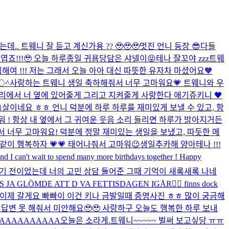
.. 트웨니 잘 듣고 계신가용 ?? 🥹🥹🥹
멋진 언니 등장 😎
다들
엽죠!!!🥹 오늘 하루종일 귀욤당담은 샤넬이😝
테나 잘꼬야 zzz
트웨
해여 !!! 저는 그래서 오늘 아아 대신 따뜻한 유자차 마셨어요🧡
◇^
사랑하는 트웨니 생일 축하해줘서 너무 고마워요💗 트웨니와 우
리에서 너 옆에 있어줄게 그리고 지켜줄게 사랑한다 애기쥬키니 🖤
21살이네요 ㅎㅎ 언니 덕분에 하루 하루를 재미있게 보낼 수 있고, 항
워 ! 항상 내 옆에서 그 귀여운 웃음 소리 들리면 하루가 밝아지거든
서 너무 고마워요! 덕분에 정말 재미있는 생일을 보냈고, 따듯한 메
같이 행복하자 💗💗 태어나줘서 고마워😉
생일추카해 양아테나 !!!
I can't wait to spend many more birthdays together ! Happy
하기 전이었는데 너의 고민 상담 들어준 그때 기억이 새록새록 나네
JA GLÖMDE ATT D VA FETTISDAGEN IGÅR🧍‍♀️ finns dock
 이제 갈게요 빠빠이 이건 키나 금발일때 증명사진 ㅎㅎ 많이 궁금해
 답변 못 해줘서 미안해요🥹🥹 사랑하구 오늘도 행복한 하루 보내
AAAAAAAAAA
오늘은 소라게.
트웨니~~~~~ 벌써 보고싶당 ㅠㅠ