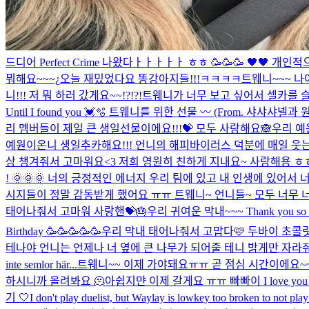
드디어 Perfect Crime 나왔다ㅏㅏㅏㅏㅏ ㅎㅎ 🥳🥳🥳 🖤🖤
뭐해요~~~¿
오늘 재밌었다요 똥강아지들!!!ㅋㅋㅋㅋ
트웨니~~~ 나야
니!!! 저 뭐 하러 갔게요~~!?!?!
트웨니가 너무 보고 싶어서 셀카를 슬
Until I found you 💓🫧 트웨니를 위한 선물 〰️ (From. 샤샤샤
리 멤버들이 제일 큰 생일선물이에요!!!💝 모두 사랑해요🙈
우리 예
예원이온니 생일추카해요!!! 언니의 해피바이러스 덕분에 매일 웃는다
상 챙겨줘서 고마워요<3 저희 영원히 친하게 지내요~ 사랑해용 ㅎ
! 🌞🌞🌞 너의 긍정적인 에너지 우리 팀에 있고 내 인생에 있어서 너무
시지들이 정말 감동받게 했어요 ㅠㅠ 트웨니~ 언니들~ 모두 너무 
태어나줘서 고마워 사랑핸💝🎂
우리 귀여운 막내~~~ Thank you so much for
Birthday 🥳🥳🥳🥳🥳
우리 막내 태어나줘서 고맙다🩷 두바이 초콜릿
테나야 언니는 언제나 너 옆에 큰 나무가 되어줄 테니 밝게만 자라줘
inte semlor här...
트웨니~~ 이제 가야돼요ㅠㅠ 곧 점심 시간이에요~~ 오늘
하시니까 올려봐요 🫠
아쉽지먄 이제 갈게요 ㅠㅠ 빠빠이 I love you 
기 🤍
I don't play duelist, but Waylay is lowkey too broken to not play