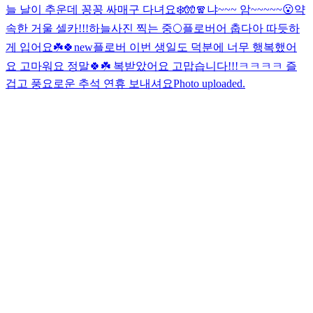
늘 날이 추운데 꽁꽁 싸매구 다녀요❄️🧤🧣
냐~~~ 암~~~~~
😮
약
속한 거울 셀카!!!
하늘사진 찍는 중🌕
플로버어 춥다아 따듯하
게 입어요☘️🍀
new
플로버 이번 생일도 덕분에 너무 행복했어
요 고마워요 정말🍀☘️ 복받았어요 고맙습니다!!!
ㅋㅋㅋㅋ 즐
겁고 풍요로운 추석 연휴 보내셔요
Photo uploaded.