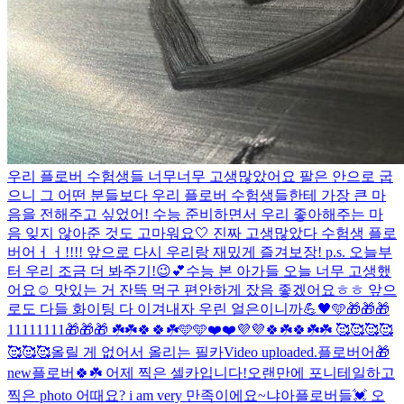
우리 플로버 수험생들 너무너무 고생많았어요 팔은 안으로 굽
으니 그 어떤 분들보다 우리 플로버 수험생들한테 가장 큰 마
음을 전해주고 싶었어! 수능 준비하면서 우리 좋아해주는 마
음 잊지 않아준 것도 고마워요🤍 진짜 고생많았다 수험생 플로
버어ㅓㅓ!!!! 앞으로 다시 우리랑 재밌게 즐겨보장! p.s. 오늘부
터 우리 조금 더 봐주기!😉💕
수능 본 아가들 오늘 너무 고생했
어요☺️ 맛있는 거 잔뜩 먹구 편안하게 잤음 좋겠어요ㅎㅎ 앞으
로도 다들 화이팅 다 이겨내자 우린 얼은이니까💪🖤
🩵
🎁🎁🎁
11111111🎁🎁🎁 ☘️☘️🍀🍀☘️🩵🩵❤️❤️💜💜🍀☘️🍀☘️☘️ 🥰🥰🥰🥰
🥰🥰🥰
올릴 게 없어서 올리는 필카
Video uploaded.
플로버어🎁
new
플로버🍀☘️ 어제 찍은 셀카입니다!
오랜만에 포니테일하고
찍은 photo 어때요? i am very 만족이에요~
냐아
플로버들💓 오