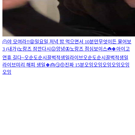
🫠
야 모여라!!😝
일요일 저녁 밥 먹으면서 10분만
무엇이든 물어보
3 (내가)
노랑즈 잠깐
다시😖
앙녕🦋
노랑즈 점심보이스☘️🍀
아이고
연휴 길다~
오순도순시끌벅적생일라이브
오순도순시끌벅적생일
라이브
미리 해피 생일🍀🎂
😗
🤨
진짜 15분
오잉오잉오잉
오잉오잉
오잉