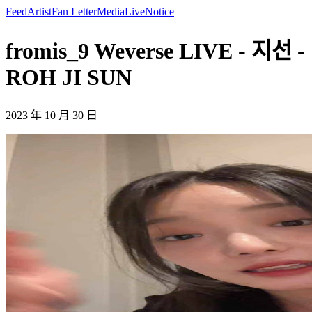
Feed
Artist
Fan Letter
Media
Live
Notice
fromis_9 Weverse LIVE - 지선 -
ROH JI SUN
2023 年 10 月 30 日