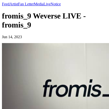
Feed
Artist
Fan Letter
Media
Live
Notice
fromis_9 Weverse LIVE -
fromis_9
Jun 14, 2023