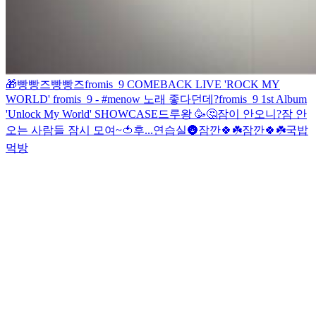
🎁
빵빵즈
빵빵즈
fromis_9 COMEBACK LIVE 'ROCK MY
WORLD'
fromis_9 - #menow 노래 좋다던데?
fromis_9 1st Album
'Unlock My World' SHOWCASE
드루왕 🥳
🤔
잠이 안오니?
잠 안
오는 사람들 잠시 모여~
🍅
후...
연습실
🌚
잠깐🍀☘️
잠깐🍀☘️
국밥
먹방