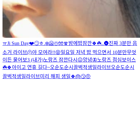
ㅠ
Ji Sun Day❤️
🙄
ㅎ
.
❄️🥶☃️🧤🧣
밤에밥
잠깐🍀☘️
.
.
🌚
진짜 3분만 음
소거 라이브
🫠
야 모여라!!😝
일요일 저녁 밥 먹으면서 10분만
무엇
이든 물어보3 (내가)
노랑즈 잠깐
다시😖
앙녕🦋
노랑즈 점심보이스
☘️🍀
아이고 연휴 길다~
오순도순시끌벅적생일라이브
오순도순시
끌벅적생일라이브
미리 해피 생일🍀🎂
😗
🤨