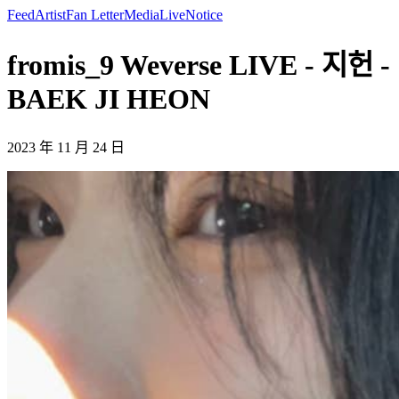
Feed
Artist
Fan Letter
Media
Live
Notice
fromis_9 Weverse LIVE - 지헌 -
BAEK JI HEON
2023 年 11 月 24 日