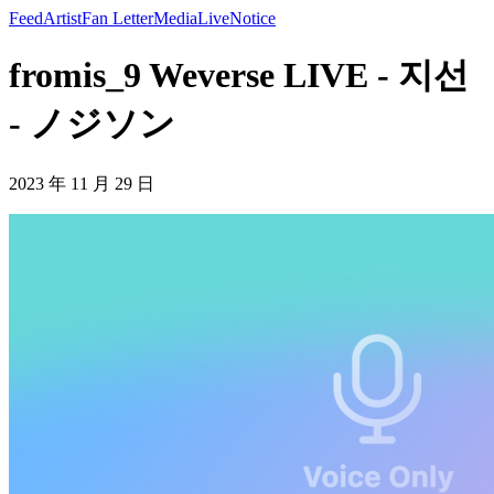
Feed
Artist
Fan Letter
Media
Live
Notice
fromis_9 Weverse LIVE - 지선
- ノジソン
2023 年 11 月 29 日