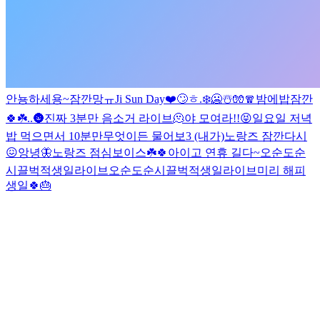
안뇽하세용~
잠깐망
ㅠ
Ji Sun Day❤️
🙄
ㅎ
.
❄️🥶☃️🧤🧣
밤에밥
잠깐
🍀☘️
.
.
🌚
진짜 3분만 음소거 라이브
🫠
야 모여라!!😝
일요일 저녁
밥 먹으면서 10분만
무엇이든 물어보3 (내가)
노랑즈 잠깐
다시
😖
앙녕🦋
노랑즈 점심보이스☘️🍀
아이고 연휴 길다~
오순도순
시끌벅적생일라이브
오순도순시끌벅적생일라이브
미리 해피
생일🍀🎂