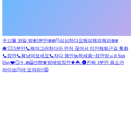
🌞
12월 30일 밤❄️
5분만❄️❄️
🫠
심심하다요
해피해피해피❄️❄️
🚘
‘
😶‍🌫️
5분만📞
뭐야
그러하다
아 먼저 끊어서 미안해
퇴근길 통화
📞
잠깐📞
묭
냥
여보세요📞
자다 깸
안뇽하세용~
잠깐망
ㅠ
Ji Sun
Day❤️
🙄
ㅎ
.
❄️🥶☃️🧤🧣
밤에밥
잠깐🍀☘️
.
.
🌚
진짜 3분만 음소거
라이브
🫠
야 모여라!!😝