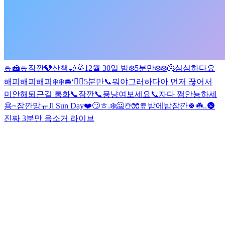
🍚🍰
🍚
잠깐🩵
산책🌙
🌞
12월 30일 밤❄️
5분만❄️❄️
🫠
심심하다요
해피해피해피❄️❄️
🚘
‘
😶‍🌫️
5분만📞
뭐야
그러하다
아 먼저 끊어서
미안해
퇴근길 통화📞
잠깐📞
묭
냥
여보세요📞
자다 깸
안뇽하세
용~
잠깐망
ㅠ
Ji Sun Day❤️
🙄
ㅎ
.
❄️🥶☃️🧤🧣
밤에밥
잠깐🍀☘️
.
.
🌚
진짜 3분만 음소거 라이브