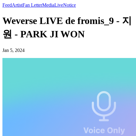
Feed
Artist
Fan Letter
Media
Live
Notice
Weverse LIVE de fromis_9 - 지
원 - PARK JI WON
Jan 5, 2024