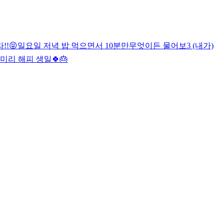
!!😝
일요일 저녁 밥 먹으면서 10분만
무엇이든 물어보3 (내가)
미리 해피 생일🍀🎂