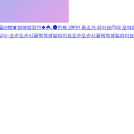
🥶☃️🧤🧣
밤에밥
잠깐🍀☘️
.
.
🌚
진짜 3분만 음소거 라이브
🫠
야 모여라
길다~
오순도순시끌벅적생일라이브
오순도순시끌벅적생일라이브