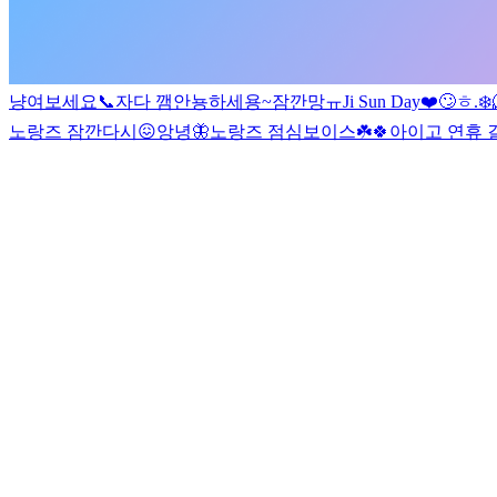
냥
여보세요📞
자다 깸
안뇽하세용~
잠깐망
ㅠ
Ji Sun Day❤️
🙄
ㅎ
.
❄️
노랑즈 잠깐
다시😖
앙녕🦋
노랑즈 점심보이스☘️🍀
아이고 연휴 