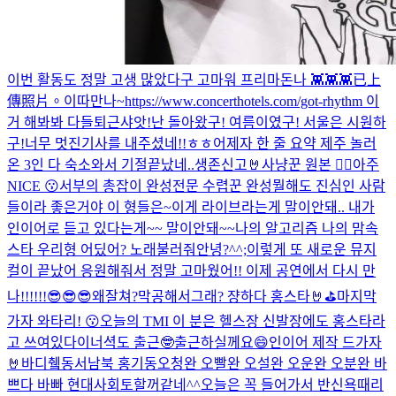
이번 활동도 정말 고생 많았다구 고마워 프리마돈나 👾👾👾
已上
傳照片。
이따만나~
https://www.concerthotels.com/got-rhythm 이
거 해봐봐 다들
퇴근샤앗!
난 돌아왔구! 여름이였구! 서울은 시원하
구!
너무 멋진기사를 내주셨네!!ㅎㅎ
어제자 한 줄 요약 제주 놀러
온 3인 다 숙소와서 기절
끝났네..
생존신고🤘
사냥꾼 원본 🙂‍↕️
아주
NICE 😗
서부의 총잡이 완성
전문 수렵꾼 완성
뭘해도 진심인 사람
들이라 좋은거야 이 형들은~
이게 라이브라는게 말이안돼.. 내가
인이어로 듣고 있다는게~~ 말이안돼~~
나의 알고리즘 나의 맘속
스타 우리형 어딨어? 노래불러줘
안녕?
^^;
이렇게 또 새로운 뮤지
컬이 끝났어 응원해줘서 정말 고마웠어!! 이제 공연에서 다시 만
나!!!!!!😎😎😎
왜잘쳐?막공해서그래? 쟝하다 홍스타🤘⛳️
마지막
가자 와타리! 😗
오늘의 TMI 이 분은 헬스장 신발장에도 홍스타라
고 쓰여있다
이너셕도 출근🤓
출근하실께요😄
인이어 제작 드가자
🤘
바디췤
동서남북 홍기동
오청완 오빨완 오설완 오운완 오분완 바
쁘다 바빠 현대사회
토할꺼같네^^
오늘은 꼭 들어가서 반신욕때리