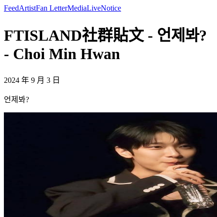
Feed
Artist
Fan Letter
Media
Live
Notice
FTISLAND社群貼文 - 언제봐?
- Choi Min Hwan
2024 年 9 月 3 日
언제봐?