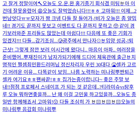
고 잘겨 정말이여
🔨오늘도 오.운.완 홍기종기 회식겸 미팅🤘
아 이
건데 잘못올렸어 😩
오늘도 잘먹었습니다!!!ㅎㅎ 고마워!!! 이제...2
번남앗다ㅠㅠ
모자가 짱 크넹 다들 잘 들어가-!
비가 오늘은 좀 얄밉
네!! 경기도 끝까지 못보고 이벤트도 다 끝까지 못하고 🥺 같이 경
기보러와준 프리들도 많았는데 아쉽다!!! 다음에 또 좋은 기회가
있겠지!!! 다들...감기조심...🥲
광주에서 만나자⚾️🤘
입양 성공-!
퇴
근샷! 그렇게 잠깐 보러 이시간에 왔다니.. 마음이 아파.. 여러장을
준비했어..뿌
재진이가 남자가되기에해 드디어 체육관에 출근🤘
치
명적인 쩔셈
최민환드러머님 정신차리자 우린 30대다 🤮
셀카 고르
기 어려운 이유... 다똑같이 보임...나름 노력하는 미나링뿌
짠
퇴근
셀카 여기요ㅎㅎ
팬싸끝!ㅎㅎ 집가는중이랍니다~ 좋은 주말 보
내!!
점점 프로페서 스네이프 가 되는 것 같은데..?
티라미슈vs탕후
루 오늘 뭐하면좋을까... 난 왜 이걸 고민울 하고있을까...
오늘도 종
일반 함께해죠서 고마워!😗 다들 조심히 가 🤘🏻🤘🏻🤘🏻
오늘의
미나링뿌 음감회 미나링뿌