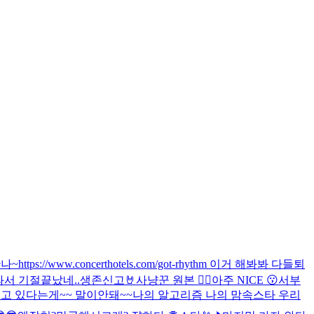
나~
https://www.concerthotels.com/got-rhythm 이거 해봐봐 다들
퇴
와서 기절
끝났네..
생존신고🤘
사냥꾼 원본 🙂‍↕️
아주 NICE 😗
서부
고 있다는게~~ 말이안돼~~
나의 알고리즘 나의 맘속스타 우리