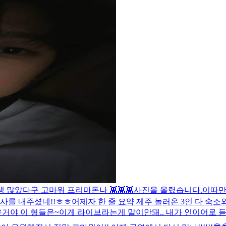
 많았다구 고마워 프리마돈나 👾👾👾
사진을 올렸습니다.
이따만
사를 내주셨네!!ㅎㅎ
어제자 한 줄 요약 제주 놀러온 3인 다 숙소
거야 이 형들은~
이게 라이브라는게 말이안돼.. 내가 인이어로 듣