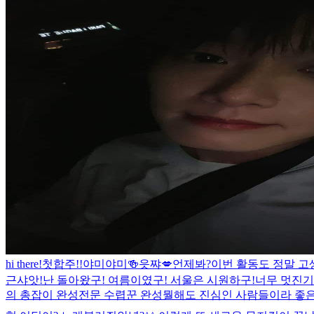
hi there!
첫합주!!
야미야미🍻
읏쨔💋
언제봐?
이번 활동도 정말 고생
근샤앗!
난 돌아왔구! 여름이였구! 서울은 시원하구!
너무 멋진기
의 총잡이 완성
전문 수렵꾼 완성
뭘해도 진심인 사람들이라 좋은