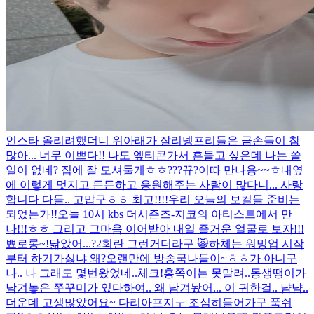
인스타 올리려했더니 위아래가 잘리넹
프리들은 금손들이 참
많아... 너무 이쁘다!! 나도 엪티콘가서 흔들고 싶은데 나는 쓸
일이 없네? 집에 잘 모셔둘게ㅎㅎ
???
뀨?
이따 만나용~~ㅎ
내옆
에 이렇게 멋지고 든든하고 응원해주는 사람이 많다니... 사랑
합니다 다들.. 고맙구ㅎㅎ 최고!!!!
우리 오늘의 보컬들 준비는
되었는가!!
오늘 10시 kbs 더시즌즈-지코의 아티스트에서 만
나!!!ㅎㅎ 그리고 그마음 이어받아 내일 즐거운 얼굴로 보자!!!
뾰로롱~!
닮았어...?
2회란 그런거더라구 🙀
하체는 워밍업 시작
부터 하기가싫냐 왜?
오랜만에 방송국나들이~ㅎㅎ가 아니구
나.. 나 그래도 몇번왔었네..
체크!
홍쪽이는 못말려..
동생땡이가
남겨놓은 쭈꾸미가 있다하여.. 왜 남겨놨어... 이 귀한걸.. 냠냠..
더운데 고생많았어요~ 다리아프지ㅜ 조심히들어가구 푹쉬