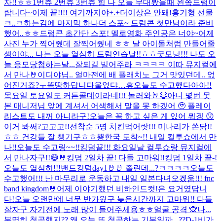
자!!ㅎㅎ
1번츄 2번츄 3번츄 힝 나 오늘 무대봤을때 왼쪽드럼이
랍니다~
이제 끝!!!! 여기까지야+.+더이상은 안돼!
홍기형 선물
ㅋ..ㅋ
하는김에 마지막 하나더 스포~ 드럼콘 첫만남이라 준비
했어..ㅎㅎ
드럼콘 초간단 스포! 멜로영화 주인공은 너야~
어제
사진 누가 찍어줬데 잘찍어줬네 ㅎㅎ 날 아이돌처럼 만들어줄
셈이야... 나는 오늘 열심히 드럼연습날!!ㅎㅎ
굿모닝!!! 나도 오
늘 응모당첨하는날...잘되길 빌어주라 ㅋㅋㅋㅋ 이따 뮤지컬에
서 만나🤘
이디야님.. 얼마전에 배 플래치노 그거 맛있던데.. 없
어진거죠?ㅜ똑땅하답니다
울었댜…휴
오늘도 수고했다아아!!
목요일 토요일도 커튼콜데이라네!!! 놀러와🤘😄
아니 몇번 못
본 매니저님 앞에 계셔서 어색해서 말을 못 하겠어 🥹 플레이
리스트도 내꺼 아니라구!
오늘은 꼭 하고 싶은 게 있어 뭐겡 😗
이거 봐써?
고고고!!
선착순 5명 치킨먹어랏!!! 미나리가 쏜닭!!
ㅎㅎ 건강들 잘 챙기구ㅎㅎ뿅
한국 도착~!! 내일 컬투쇼에서 만
나!!
오늘도 수고링~~!!
킹덤끝!!! 화요일날 컬투쇼랑 뮤지컬에
서 만나자구!!😄🤘
킹덤 2일차 끝! 다들 고마워!!
킹덤 1일차 끝-!
오늘도 열심히!!!
밴드킹덤day1🤘🤘 졸린데...?ㅋㅋㅋㅋ
오늘도
수고했어!!! 난 마무리로 운동하고 내일 일본다녀오겠움!!! fnc
band kingdom🤘
어제 이야기했던 비하인드컷!은 요거였답니
다!
오늘 오랜만에 너무 반가웠구 늦은시간까지 고마워!! 다들
잘자구 자기전에 노래 많이 들어주세용ㅎㅎ
얼굴 공격 🙊
나...
분명히 첫공했지?? 왜 오늘 또 첫공하는 기분일까...??
D-1
비가