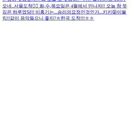
오네..
서울도착😵‍💫 화,수,목요일은 4월에서 만나자!! 오늘 참 뜻
깊은 하루였당!! 이홍기는...승리의요정인것인가...키키😝
이불
킥!!
같이 음악들으니 좋지?ㅎ
한국 도착!!!ㅎㅎ