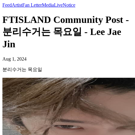
Feed
Artist
Fan Letter
Media
Live
Notice
FTISLAND Community Post -
분리수거는 목요일 - Lee Jae
Jin
Aug 1, 2024
분리수거는 목요일