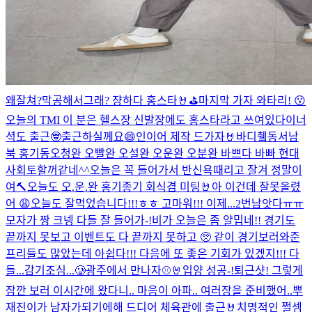
왜잘쳐?막공해서그래? 쟝하다 홍스타🤘⛳️
마지막 가자 와타리! 😗
오늘의 TMI 이 분은 헬스장 신발장에도 홍스타라고 쓰여있다
이너
셕도 출근🤓
출근하실께요😄
인이어 제작 드가자🤘
바디췤
동서남
북 홍기동
오청완 오빨완 오설완 오운완 오분완 바쁘다 바빠 현대
사회
토할꺼같네^^
오늘은 꼭 들어가서 반신욕때리고 잘겨 정말이
여
🔨오늘도 오.운.완 홍기종기 회식겸 미팅🤘
아 이건데 잘못올렸
어 😩
오늘도 잘먹었습니다!!!ㅎㅎ 고마워!!! 이제...2번남앗다ㅠㅠ
모자가 짱 크넹 다들 잘 들어가-!
비가 오늘은 좀 얄밉네!! 경기도
끝까지 못보고 이벤트도 다 끝까지 못하고 🥺 같이 경기보러와준
프리들도 많았는데 아쉽다!!! 다음에 또 좋은 기회가 있겠지!!! 다
들...감기조심...🥲
광주에서 만나자⚾️🤘
입양 성공-!
퇴근샷! 그렇게
잠깐 보러 이시간에 왔다니.. 마음이 아파.. 여러장을 준비했어..뿌
재진이가 남자가되기에해 드디어 체육관에 출근🤘
치명적인 쩔셈