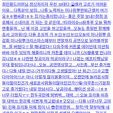
최민환드러머님 정신차리자 우린 30대다 🤮
셀카 고르기 어려운
이유... 다똑같이 보임...나름 노력하는 미나링뿌
짠
퇴근셀카 여기
요ㅎㅎ
팬싸끝!ㅎㅎ 집가는중이랍니다~ 좋은 주말 보내!!
점점 프
로페서 스네이프 가 되는 것 같은데..?
티라미슈vs탕후루 오늘 뭐하
면좋을까... 난 왜 이걸 고민울 하고있을까...
오늘도 종일반 함께해
죠서 고마워!😗 다들 조심히 가 🤘🏻🤘🏻🤘🏻
오늘의 미나링뿌 음
감회 미나링뿌
크리스마스때부터 연말까지 공연으로 달려볼까말
까...
잘 버텼다 !! 잘 해내었다!! 다음주에 커튼콜 데이던데 미션줘
바바 아주 당당히 해줄라니까 커튼콜 데이 니까 GN🤓
홍쟂 만나러
갑니당ㅎㅎ 나한텐 첫공이자 막공이라구!! 나없는 에프티행님덜
무대 홧팅입니다!!
나...오늘...공연영상말고....사진좀...
부산 즐거웠
댜-! 다들 내일 만나-!
거꾸리
다들 고생많았어! 난 퇴근! ✌🏻
수고했
다아아아!!!🎉 아니 이렇게 많이올줄이야... 오랜만에 놀러온사람
들이많아진건가 새로운사람들이많아진건가??🤪 아무튼!!!기분최
고로 즐거웠다!! 내일 만납시다...낮공이네...🤓
미션 성공~~!ㅎㅎ
너무 더웠지ㅜㅜ 한두곡만에 땀범벅... 대박...!! 오늘 프리들 비쥬
얼 대박쓰 한강룩 이쁘게 하고왔네ㅎ
굿모닝><
다들 너무너무 고마
워! 진짜 프리들 덕에 힘이 나 😎
한땀한땀.... 찰칵?
꺅 잘부탁해 내