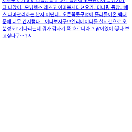
새로운 아가ㅎㅎ 정말정말 이렇게 설렌적 오랜만이야.... 감기가
다 나았어...
모닝헬스 레츠고 이따봅시다🤘
요기-!
미나링 등장..!
예
스 파마
관리하는 남자 어떤데.. 오른쪽콧구멍에 흘러들어온 팩때
문에 너무 간지럽다... 이따보자구!!!
엘리베이터를 실시간으로 오
분정도? 기다리는데 뭐가 갑자기 쭉 흐르더라..? 땀이였어 🙀
나 보
고싶다구~~?ㅎ