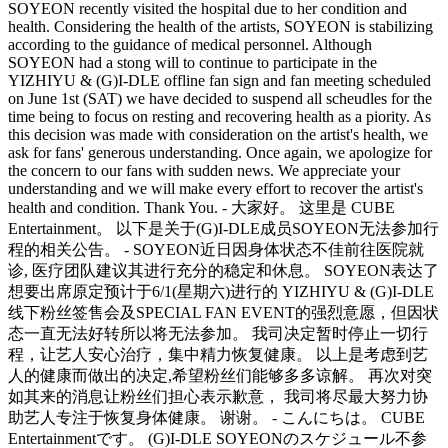
SOYEON recently visited the hospital due to her condition and
health. Considering the health of the artists, SOYEON is stabilizing
according to the guidance of medical personnel. Although
SOYEON had a stong will to continue to participate in the
YIZHIYU & (G)I-DLE offline fan sign and fan meeting scheduled
on June 1st (SAT) we have decided to suspend all scheudles for the
time being to focus on resting and recovering health as a piority. As
this decision was made with consideration on the artist's health, we
ask for fans' generous understanding. Once again, we apologize for
the concern to our fans with sudden news. We appreciate your
understanding and we will make every effort to recover the artist's
health and condition. Thank You. - 大家好。 这里是 CUBE
Entertainment。 以下是关于(G)I-DLE成员SOYEON无法参加行
程的相关公告。 - SOYEON近日因身体状态不佳前往医院就
诊, 医疗团队建议其进行充分的稳定和休息。 SOYEON表达了
想要出席原定预计于6/1(星期六)进行的 YIZHIYU & (G)I-DLE
线下粉丝签售会及SPECIAL FAN EVENT的强烈意愿，但因状
态一直无法好转所以将无法参加。 我司决定暂时停止一切行
程，让艺人安心治疗，集中精力恢复健康。 以上是考虑到艺
人的健康而做出的决定,希望粉丝们能够多多谅解。 再次对突
如其来的消息让粉丝们担心表示歉意， 我司将尽最大努力协
助艺人专注于恢复身体健康。 谢谢。 - こんにちは。 CUBE
Entertainmentです。 (G)I-DLE SOYEONのスケジュール不参