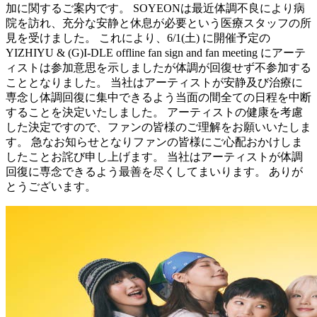
加に関するご案内です。 SOYEONは最近体調不良により病
院を訪れ、充分な安静と休息が必要という医療スタッフの所
見を受けました。 これにより、6/1(土) に開催予定の
YIZHIYU & (G)I-DLE offline fan sign and fan meeting にアーテ
ィストは参加意思を示しましたが体調が回復せず不参加する
こととなりました。 当社はアーティストが安静及び治療に
専念し体調回復に集中できるよう当面の間全ての日程を中断
することを決定いたしました。 アーティストの健康を考慮
した決定ですので、ファンの皆様のご理解をお願いいたしま
す。 急なお知らせとなりファンの皆様にご心配おかけしま
したことお詫び申し上げます。 当社はアーティストが体調
回復に専念できるよう最善を尽くしてまいります。 ありが
とうございます。