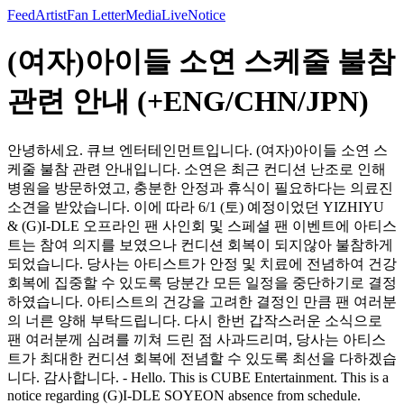
Feed
Artist
Fan Letter
Media
Live
Notice
(여자)아이들 소연 스케줄 불참
관련 안내 (+ENG/CHN/JPN)
안녕하세요. 큐브 엔터테인먼트입니다. (여자)아이들 소연 스
케줄 불참 관련 안내입니다. 소연은 최근 컨디션 난조로 인해
병원을 방문하였고, 충분한 안정과 휴식이 필요하다는 의료진
소견을 받았습니다. 이에 따라 6/1 (토) 예정이었던 YIZHIYU
& (G)I-DLE 오프라인 팬 사인회 및 스페셜 팬 이벤트에 아티스
트는 참여 의지를 보였으나 컨디션 회복이 되지않아 불참하게
되었습니다. 당사는 아티스트가 안정 및 치료에 전념하여 건강
회복에 집중할 수 있도록 당분간 모든 일정을 중단하기로 결정
하였습니다. 아티스트의 건강을 고려한 결정인 만큼 팬 여러분
의 너른 양해 부탁드립니다. 다시 한번 갑작스러운 소식으로
팬 여러분께 심려를 끼쳐 드린 점 사과드리며, 당사는 아티스
트가 최대한 컨디션 회복에 전념할 수 있도록 최선을 다하겠습
니다. 감사합니다. - Hello. This is CUBE Entertainment. This is a
notice regarding (G)I-DLE SOYEON absence from schedule.