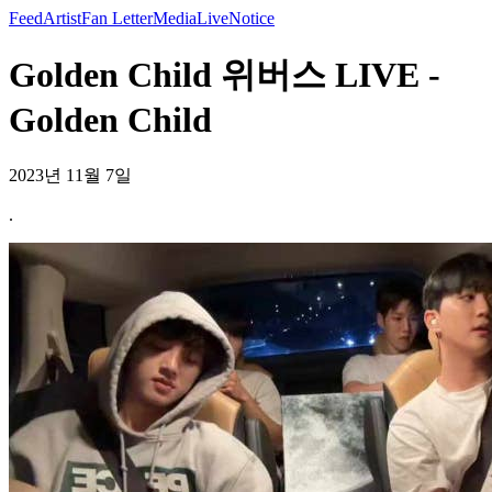
Feed
Artist
Fan Letter
Media
Live
Notice
Golden Child 위버스 LIVE -
Golden Child
2023년 11월 7일
.