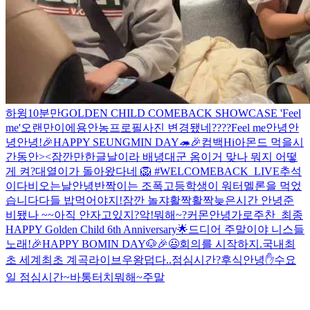
하윙
10분만
GOLDEN CHILD COMEBACK SHOWCASE 'Feel
me'
오랜만이에용
안농
프로필사진 변경됐네????
Feel me
안녕안
녕
안녕!
🎉HAPPY SEUNGMIN DAY🦔🎉
컴백
Hi
아몬드 먹을시
간동안><
잠깐만
한글날이라 배녕대군 옴
이거 맞나 뭐지 어떻
게 켜?
대열이가 돌아왔다네 🦁 #WELCOMEBACK_LIVE
추석
이다
비오는날
안녕
반짝이는 조폭고등학생이 워터멜론을 먹었
습니다
다들 밥먹어야지!
잠깐 놀쟈
활짝활짝
늦은시간 안녕
준
비됐나 ~~
아직 안자고있지?
악!
뭐해~?
커몬
안녕
가로주찬_최종
HAPPY Golden Child 6th Anniversary🌟
드디어 주말이야 니스들
노래!
🎉HAPPY BOMIN DAY🐶🎉
😃
회의를 시작하지.
국내최
초 세계최초 계곡라이브
우왕
덥다..
점심시간?
후식
안녕✋
수요
일 점심시간~
바통터치
뭐해~
주말