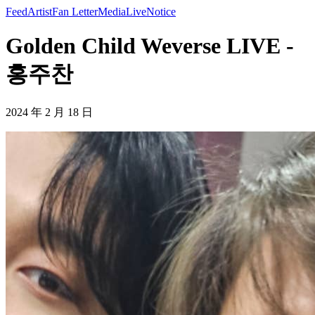
Feed
Artist
Fan Letter
Media
Live
Notice
Golden Child Weverse LIVE -
홍주찬
2024 年 2 月 18 日