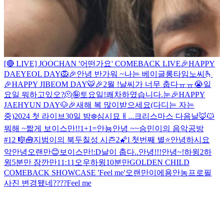
[🔴 LIVE] JOOCHAN '어떤가요' COMEBACK LIVE
🎉HAPPY
DAEYEOL DAY🦁🎉
안녕 반가워 ~
나는 베이글
롱타임노씨🫰
🎉HAPPY JIBEOM DAY🐯🎉
2월 !
날씨가 너무 춥다ㅠㅠ😭
일
요일 뭐하고있오?
🫠
🤪
토요일!
쾌차하였습니다.
눈
🎉HAPPY
JAEHYUN DAY🐶🎉
새해 복 많이받으세요(다디는 자는
중)
2024 첫 라이브
30일 밤❄️
심시묘ㅐ...
크리스마스 다음날
🦊🐱
뭐해 ~
짧게 보이스만!!
1+1=
안뇽
안녕 ~~
승민이의 음악공방
#12 🎼🧰
지범이의 북두칠성 시즌2🌠l 첫번째 별⭐
안녕하시요
악
안녕
오랜만😊
보이스만!
:D
날이 춥다..
안녕!!!
안녕~!
하윙2
하
윙
5분만 잠깐만
11:11
오우
하윙
10분만
GOLDEN CHILD
COMEBACK SHOWCASE 'Feel me'
오랜만이에용
안농
프로필
사진 변경됐네????
Feel me