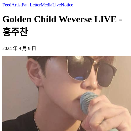
Feed
Artist
Fan Letter
Media
Live
Notice
Golden Child Weverse LIVE -
홍주찬
2024 年 9 月 9 日