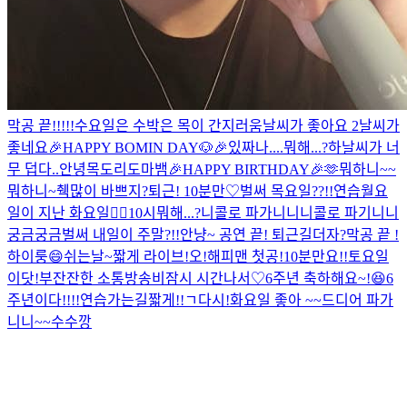
막공 끝!!!!!
수요일은 수박은 목이 간지러움
날씨가 좋아요 2
날씨가
좋네요
🎉HAPPY BOMIN DAY🐶🎉
있짜나....뭐해...?
하
날씨가 너
무 덥다..
안녕
목도리도마뱀
🎉HAPPY BIRTHDAY🎉
🫶
뭐하니~~
뭐하니~
췍
많이 바쁘지?
퇴근! 10분만♡
벌써 목요일??!!
연습
월요
일이 지난 화요일🙂‍↕️
10시
뭐해...?
니콜로 파가니니
니콜로 파기니니
궁금궁금
벌써 내일이 주말?!!
안냥~
공연 끝! 퇴근길
더
자?
막공 끝 !
하이룽😄
쉬는날~
짧게 라이브!
오!해피맨 첫공!
10분만요!!
토요일
이닷!
부
잔잔한 소통방송
비
잠시 시간나서♡
6주년 축하해요~!😆
6
주년이다!!!!
연습가는길
짧게!!
ㄱ
다시!
화요일 좋아 ~~
드디어 파가
니니~~
수수깡