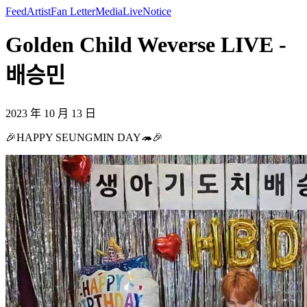
Feed
Artist
Fan Letter
Media
Live
Notice
Golden Child Weverse LIVE -
배승민
2023 年 10 月 13 日
🎉HAPPY SEUNGMIN DAY🦔🎉