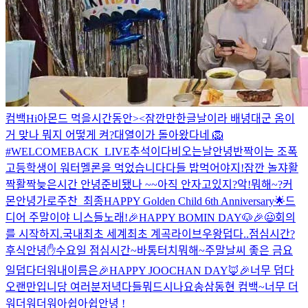
컴백
Hi
아몬드 먹을시간동안><
잠깐만
한글날이라 배녕대군 옴
이
거 맞나 뭐지 어떻게 켜?
대열이가 돌아왔다네 🦁
#WELCOMEBACK_LIVE
추석이다
비오는날
안녕
반짝이는 조폭
고등학생이 워터멜론을 먹었습니다
다들 밥먹어야지!
잠깐 놀쟈
활
짝활짝
늦은시간 안녕
준비됐나 ~~
아직 안자고있지?
악!
뭐해~?
커
몬
안녕
가로주찬_최종
HAPPY Golden Child 6th Anniversary🌟
드
디어 주말이야 니스들
노래!
🎉HAPPY BOMIN DAY🐶🎉
😃
회의
를 시작하지.
국내최초 세계최초 계곡라이브
우왕
덥다..
점심시간?
후식
안녕✋
수요일 점심시간~
바통터치
뭐해~
주말
날씨 좋은 금요
일
덥다더워
내이름은
🎉HAPPY JOOCHAN DAY🦊🎉
너무 덥다
오랜만입니당 여러분
저녁다들뭐드시나요
송삼동현 컴백~
너무 더
워더워더워
아쉽아쉽
안녕 !