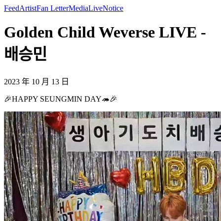
Feed
Artist
Fan Letter
Media
Live
Notice
Golden Child Weverse LIVE -
배승민
2023 年 10 月 13 日
🎉HAPPY SEUNGMIN DAY🦔🎉