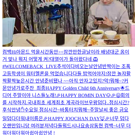
컴백
Hi
아몬드 먹을시간동안><
잠깐만
한글날이라 배녕대군 옴
이
거 맞나 뭐지 어떻게 켜?
대열이가 돌아왔다네 🦁
#WELCOMEBACK_LIVE
추석이다
비오는날
안녕
반짝이는 조폭
고등학생이 워터멜론을 먹었습니다
다들 밥먹어야지!
잠깐 놀쟈
활
짝활짝
늦은시간 안녕
준비됐나 ~~
아직 안자고있지?
악!
뭐해~?
커
몬
안녕
가로주찬_최종
HAPPY Golden Child 6th Anniversary🌟
드
디어 주말이야 니스들
노래!
🎉HAPPY BOMIN DAY🐶🎉
😃
회의
를 시작하지.
국내최초 세계최초 계곡라이브
우왕
덥다..
점심시간?
후식
안녕✋
수요일 점심시간~
바통터치
뭐해~
주말
날씨 좋은 금요
일
덥다더워
내이름은
🎉HAPPY JOOCHAN DAY🦊🎉
너무 덥다
오랜만입니당 여러분
저녁다들뭐드시나요
송삼동현 컴백~
너무 더
워더워더워
아쉽아쉽
안녕 !