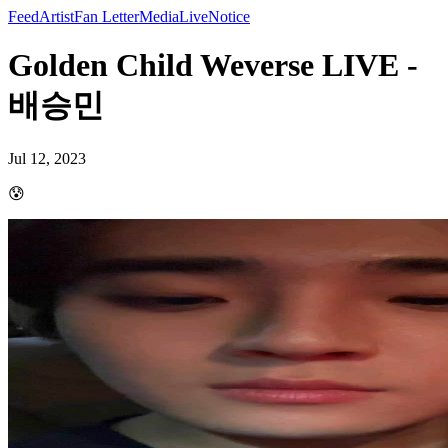
Feed
Artist
Fan Letter
Media
Live
Notice
Golden Child Weverse LIVE -
배승민
Jul 12, 2023
😰