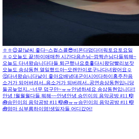
ㅎㅎ
😉
끝!
날씨 좋다~
스컬스콜😎
비온다
덥다더워
토요토요일
ㅎ
☺️
오늘도 끝!
하이
애매한 시간
다음손님~
깜짝손님
다들뭐해~
오늘도 다녀왔습니다
다들 퇴근했나요
호홓
다시왔당
빨리보잣
오늘도 송삼동현 열일했드아~
오랜만이로구나
다녀왔어요☺️
🤔
다녀왔습니다
날이 좋아요
배녕대군이시어다
하이
홍주찬
음
소거가 되어버려서..
음소거가 되버려서..
공연
송삼동현입니당
둘공
늦었지..~
너무 덥구만~ㅠㅠ
안녕하세요 송삼동현입니다!!
안녕 !
월월월
다들 뭐해~~
안녕
안녕
승민이의 음악공방 #11 🎼
🧰
승민이의 음악공방 #11 🎼🧰
ㅠㅠ
승민이의 음악공방 #11 🎼
🧰
엄마 심부름
하이염!
생일자들 어디갔어!