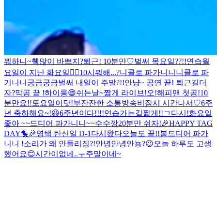
뭐하니~
췍
많이 바쁘지?
퇴근! 10분만♡
벌써 목요일??!!
연습
월
요일이 지난 화요일🙂‍↕️
10시
뭐해...?
니콜로 파가니니
니콜로 파
기니니
궁금궁금
벌써 내일이 주말?!!
안냥~
공연 끝! 퇴근길
더
자?
막공 끝 !
하이룽😄
쉬는날~
짧게 라이브!
오!해피맨 첫공!
10
분만요!!
토요일이닷!
부
잔잔한 소통방송
비
잠시 시간나서♡
6주
년 축하해요~!😆
6주년이다!!!!
연습가는길
짧게!!
ㄱ
다시!
화요일
좋아 ~~
드디어 파가니니~~
수수깡
20분만 쉬자!
🎉HAPPY TAG
DAY🐤🎉
영택 탄신일 D-1
다시왔다
오늘도 끝!!
봄
드디어 파가
니니 !
소리가 왜 안들리징?!
안녕안녕안뇽?
😉
오늘 하루도 고생
했어요😊
시간이없네..ㅜ
주말이네~