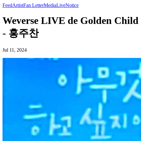
Feed
Artist
Fan Letter
Media
Live
Notice
Weverse LIVE de Golden Child
- 홍주찬
Jul 11, 2024