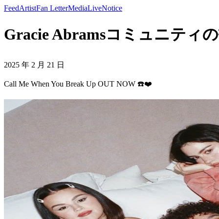
Feed
Artist
Fan Letter
Media
Live
Notice
Gracie Abramsコミュニティの投稿 
2025 年 2 月 21 日
Call Me When You Break Up OUT NOW ☎️❤️