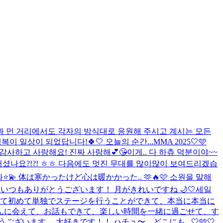
들과 먼 거리에서도 각자의 방식대로 응원해 주시고 계시는 모든
이 일상이 되었답니다!🍀🤍 오늘의 순간...
MMA 2025🤍🩵
감사하고 사랑해요! 진짜 사랑해💕😘
이게.. 다 하츄 덕분이야~~
! 어떠셨나요?!?! ㅎㅎ 다음에도 멋진 무대를 많이많이 보여드리겠습
️💫 体は寒かったけど心は暖かかった.. 🫶🔥
🩷 소원을 말해
つもありがとうございます！ 月がきれいですね 🌙🤍
세일
て初めて単独でステージを行うことができて、本当に本当に
さんに会えて、お話もできて、楽しい時間を一緒に過ごせて、す
ざいます。 大好きです！！ ハチュ〜、どこにも...
🤍🩵🤍