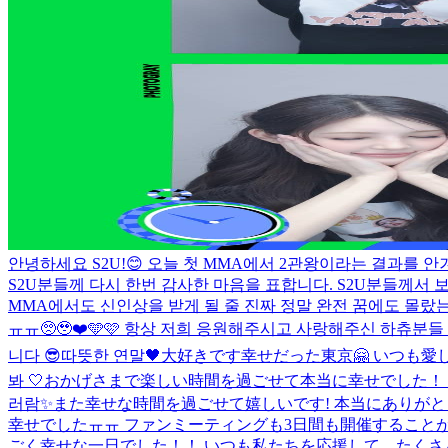
안녕하세요 S2U!😊 오늘 첫 MMA에서 2관왕이라는 결과를
S2U분들께 다시 한번 감사한 마음을 표합니다. S2U분들께서 보
MMA에서도 신인상을 받게 될 줄 진짜 정말 완전 꿈에도 몰랐는
ㅠㅠ🥺🥹❤️🩵🩷 항상 저희 응원해주시고 사랑해주신 하츄분들 
니다 😎
따뜻한 연말🖤
大好きです
幸せだった東京🤗 いつも愛してます🫶
봐 🤍
おかげさまで楽しい時間を過ごせて本当に幸せでした！ 色
러람✨️
また幸せな時間を過ごせて嬉しいです! 本当にありがとうご
幸せでしたㅠㅠ ファンミーティングも3日間も開催すること
ごく幸せな一日でした！！ いつも私たちを応援して、たくさん