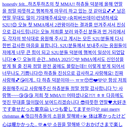
honestly felt...
하츠투하츠의 첫 MMA!! 하츄들 덕분에 올해 연말
을 정말 따뜻하고 행복하게 마무리 하고 있는 것 같아요💕💕 남은
연말 무대도 많이 기대해주세요🩵 (숭피버쓰데이)
안녕하세요
S2U!😊 오늘 첫 MMA에서 2관왕이라는 결과를 안겨주셔서 진심
으로 감사드립니다! 오늘 저희를 보러 와주신 분들과 먼 거리에서
도 각자의 방식대로 응원해 주시고 계시는 모든 S2U분들께 다시
한번 감사한 마음을 표합니다. S2U분들께서 보내주시는 응원들이
저에게 너무 큰 힘이 되고 S2U분들 덕분에 행복이 일상이 되었답
니다!🍀🤍 오늘의 순간...
MMA 2025🤍🩵 MMA에서도 신인상을
받게 될 줄 진짜 정말 완전 꿈에도 몰랐는데!! 이렇게 받게 되어서
너무나도 기쁩니다🥺 하츄들 진심으로 감사하고 사랑해요! 진짜
사랑해💕😘
이게.. 다 하츄 덕분이야~~ ㅠㅠ🥺🥹❤️🩵🩷 항상 저희
응원해주시고 사랑해주신 하츄분들 정말 정말 감사합니다 💘 사
랑행~~~😘😘😘 저희 첫 MMA!!! 어떠셨나요?!?! ㅎㅎ 다음에도
멋진 무대를 많이많이 보여드리겠습니다 😎
따뜻한 연말🖤
大好き
です
幸せだった東京🤗 いつも愛してます🫶🏻🩷 miri merry
christmas 🎄🎅🏻
하츄들의 소원을 말해봐⭐️💫 体は寒かったけど
心は暖かかった.. 🫶🔥
🩷 소원을 말해봐 🤍
おかげさまで楽し