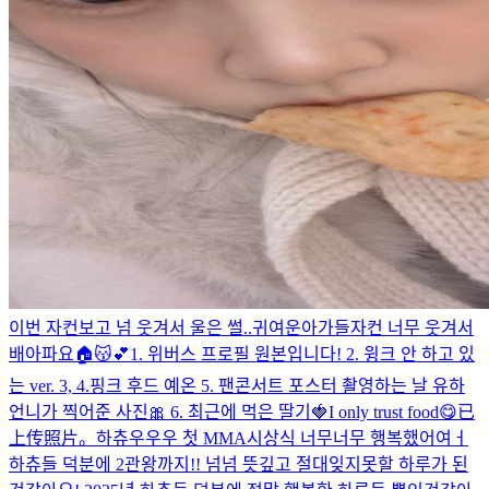
이번 자컨보고 넘 웃겨서 울은 썰..
귀여운아가들
자컨 너무 웃겨서
배아파요
🏠😽💕
1. 위버스 프로필 원본입니다! 2. 윙크 안 하고 있
는 ver. 3, 4.핑크 후드 예온 5. 팬콘서트 포스터 촬영하는 날 유하
언니가 찍어준 사진🎀 6. 최근에 먹은 딸기🍓
I only trust food😋
已
上传照片。
하츄우우우 첫 MMA시상식 너무너무 행복했어여ㅓ
하츄들 덕분에 2관왕까지!! 넘넘 뜻깊고 절대잊지못할 하루가 된