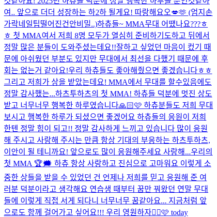
것같아요! 2025년 하츄들 덕분에 정말 행복한 하루들 뿐인것같아
여.. 앞으로 더더 성장하는 하2하 될게요! 따랑해요오💋🫶 (엄지손
가락네일팁떨어진건안비밀..)
하츄들~ MMA무대 어땠나요???ㅎ
ㅎ 첫 MMA여서 저희 8명 모두가 열심히 준비하기도하고 뒤에서
정말 많은 분들이 도와주셨는데요!!잘하고 싶었던 마음이 컸기 때
문에 아쉬웠던 부분도 있지만 무대에서 최선을 다했기 때문에 후
회는 없는거 같아요!우리 하츄들도 좋아해줬으면 좋겠습니다ㅎㅎ
그리고 저희가 상을 받았는데요! MMA에서 무대를 할수있음에도
정말 감사했는...
하츠투하츠의 첫 MMA! 하츄들 덕분에 멋진 상도
받고 너무너무 행복한 하루였습니다🙏🏻🩷 하츄분들도 저희 무대
보시고 행복한 하루가 되셨으면 좋겠어요 하츄들의 응원이 저희
한텐 정말 힘이 되고!! 정말 감사하게 느끼고 있습니다 많이 응원
해 주시고 사랑해 주시는 만큼 항상 기대의 부응하는 하츠투하츠,
이안이 될 테니까요! 앞으로도 많이 응원해주세요 사랑해...
우리의
첫 MMA 🏆🗯 하츄 항상 사랑하고 진심으로 고마워요 이렇게 소
중한 상들을 받을 수 있었던 건 언제나 저희를 믿고 응원해 준 여
러분 덕분이라고 생각해요 연습생 때부터 꿈만 꿔왔던 연말 무대
들에 이렇게 직접 서게 되다니 너무너무 꿈같아요... 지금처럼 앞
으로도 함께 걸어가고 싶어요!!! 우리 영원하자😵‍💫🩷 today