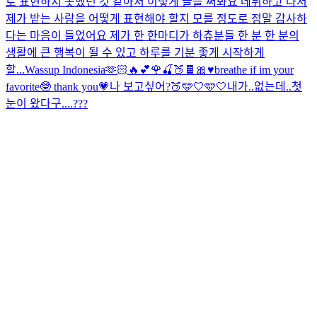
로 표현하지 못했던 것 같아서 이렇게 글을 써봐요 데뷔하고 나서
제가 받는 사랑을 어떻게 표현해야 할지 모를 정도로 정말 감사하
다는 마음이 들었어요 제가 한 한마디가 하츄분들 한 분 한 분의
생활에 큰 행복이 될 수 있고 하루를 기분 좋게 시작하게
할...
Wassup Indonesia🫶🏻🔥
💕🌹🍒🍑🍫🎀♥️
breathe if im your
favorite🤓 thank you💗
나 보고싶어?🍑
🩵🤍🩵🤍
내가..없는데..첫
눈이 왔다구....???