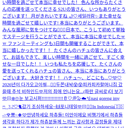
い時間を過ごせて本当に幸せでした！ 色んな所からたくさ
んの応援を送ってくださる S2Uの皆さん、いつもありがとう
ございます！ 月がきれいですね 🌙🤍
세일러람✨️
また幸せな
時間を過ごせて嬉しいです! 本当にありがとうございます。
みんな風邪に気をつけてね😵‍💫💕
日本で、こうして初めて単独
でステージを行うことができて、本当に本当に幸せでしたㅠ
ㅠ ファンミーティングも3日間も開催することができて、本
当に嬉しかったです！！ たくさんのハチュの皆さんに会え
て、お話もできて、楽しい時間を一緒に過ごせて、すごく幸
せな一日でした！！ いつも私たちを応援して、たくさんの
愛を送ってくれるハチュの皆さん、本当に本当にありがとう
ございます。 大好きです！！ ハチュ〜、どこにも...
🤍🩵🤍
2026년이 다가오고이쒀,,,❤️‍🔥
두쫀내놕😵😵
피카피카
할머니집 갔
을때 추석 비하인드🫶
저의 최애 언니는요...(파란 글씨로)더 보기
🫶🏻
❄️☃️눈 보고시퍼!!!!!!!!!!!!!!!
🥛🤍💭🦭☁️🫧
nasi goreng imy
ෆ⸒⸒
?-?
🤍🐈
감기 조심하세요~🙌
포니테일🫶🏻❤️‍🔥
In Indonesia🇮🇩
->🌹
뿅~🍀🩷
안녕하세요 하츄들! 이안이에요 비행기에서 하츄들
생각을 하다가 제가 하츄분들께 느끼는 감사함과 감정들을 제대