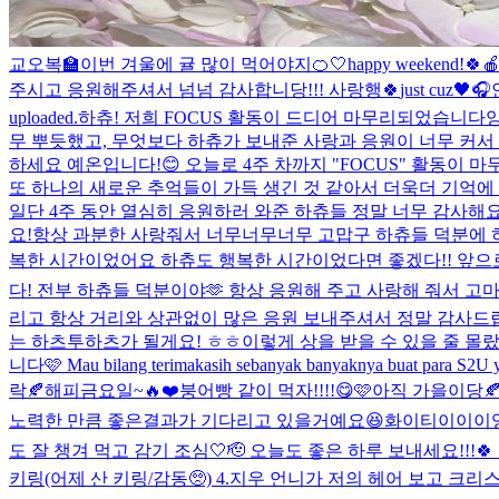
교오복🏫
이번 겨울에 귤 많이 먹어야지🍊
🤍happy weekend!🍀

주시고 응원해주셔서 넘넘 감사합니당!!! 사랑행🍀
just cuz
🖤🎧
uploaded.
하츄! 저희 FOCUS 활동이 드디어 마무리되었습니다
무 뿌듯했고, 무엇보다 하츄가 보내준 사랑과 응원이 너무 커서
하세요 예온입니다!😊 오늘로 4주 차까지 "FOCUS" 활동이 
또 하나의 새로운 추억들이 가득 생긴 것 같아서 더욱더 기억에 
일단 4주 동안 열심히 응원하러 와준 하츄들 정말 너무 감사해
요!항상 과분한 사랑줘서 너무너무너무 고맙구 하츄들 덕분에 
복한 시간이었어요 하츄도 행복한 시간이었다면 좋겠다!! 앞으로 우
다! 전부 하츄들 덕분이야🫶 항상 응원해 주고 사랑해 줘서 고마
리고 항상 거리와 상관없이 많은 응원 보내주셔서 정말 감사드립니
는 하츠투하츠가 될게요! ㅎㅎ
이렇게 상을 받을 수 있을 줄 몰
니다🩷 Mau bilang terimakasih sebanyak banyaknya buat para S2U yan
락🍂
해피금요일~🔥❤️
붕어빵 같이 먹자!!!!😋🩷
아직 가을이당
노력한 만큼 좋은결과가 기다리고 있을거예요😆화이티이이이잉!!
도 잘 챙겨 먹고 감기 조심🤍🫡 오늘도 좋은 하루 보내세요!!!🍀
키링(어제 산 키링/감동🥺) 4.지우 언니가 저의 헤어 보고 크