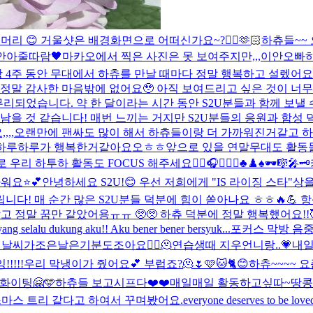
머리 😊 거울샷은 배경화면으로 어떠신가요~?
😶‍🌫️
🫶🏻
하츄들~~ 
안아줄따람🖤
마카오에서 찍은 사진은 못 보여주지만,,,
이안오빠
하
앙 4주 동안 무대에서 하츄를 만날 때마다 정말 행복하고 설렜어요
 정말 감사한 마음밖에 없어요🥹 아직 보여드리고 싶은 것이 너무
마무리되었습니다. 약 한 달이라는 시간 동안 S2U분들과 함께 보낼
남을 것 같습니다! 매번 느끼는 거지만 S2U분들의 응원과 함성 덕
요,,,,오랜만에 팬싸도 많이 해서 하츄들이랑 더 가까워진거같고
하루하루가 행복한거같아요오ㅎㅎ앞으로 있을 연말무대도 활동들도 
리 하투하 활동도 FOCUS 해주세요❤️‍🔥
🎧🖤🦓🍙♣️♟️♠️🕶🎼🎤🗝
워요⭐️💕
안녕하세요 S2U!😊 우선 저희에게 "IS 라이징 스타"
다! 매 순간 많은 S2U분들 덕분에 힘이 쏟아나요 ㅎㅎ🔥💪 
랐고 정말 꿈만 같았어용ㅠㅠ 🥺🥺 하츄 덕분에 정말 행복했어요!
g selalu dukung aku!! Aku bener bener bersyuk...
포커스 막방 음중,,

날씨가조은날은기분도조아요👍🏻🫠
연습생때 지우언니랑..💗
내일
!!!
우리 막냉이가 줬어요💕 부럽죠?🫠
🌷
🩷🐱🐈😊
하츄~~~~ 
 화이팅🤗🩵
하츄들 보고시프다❤️❤️
매일매일 활동하고싶따~
땅콩
리스마스 트리 같다고 하여서 꾸며봤어요.
everyone deserves to be lov