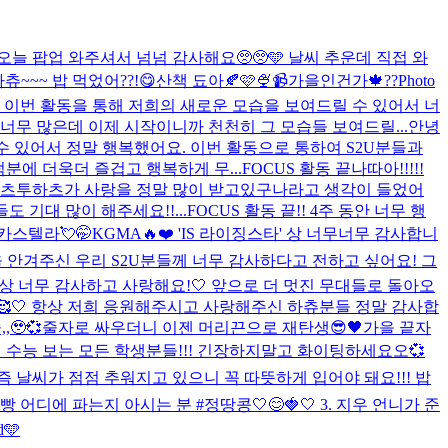
오늘 팝업 와주셔서 넘넘 감사해요🥺🥺🩵 날씨 추운데 직접 와
츄~~~ 밥 먹었어??!😋
산책 됴아🍂
🩷🍨📹
가을인건가🍁??
Photo
 이번 활동을 통해 저희의 새로운 모습을 보여드릴 수 있어서 너
너무 많은데 이제 시작이니까 천천히 그 모습들 보여드릴...
안녕
 수 있어서 정말 행복했어요. 이번 활동으로 통하여 S2U분들과
분에 더욱더 즐겁고 행복하게 무...
FOCUS 활동 끝나따아!!!!!
 하츠투하츠가 사랑을 정말 많이 받고있구나라고 생각이 들었어
기대 많이 해주세요!!...
FOCUS 활동 끝!! 4주 동안 너무 행
카스텔라💘🤭
KGMA🔥❤️ 'IS 라이징스타' 상 너무너무 감사합니
상을 안겨주신 우리 S2U분들께 너무 감사하다고 전하고 싶어요! 그
항상 너무 감사하고 사랑해요!🤍 앞으로 더 멋진 무대들로 돌아오
!🥰🤍 항상 저희 응원해주시고 사랑해주신 하츄분들 정말 감사합
🥹💞
줄자로 싸우더니 이젠 머리끈으로 재탄생😎
🖤
가을 끝자
 수능 보는 모든 학생분들!!! 긴장하지말고 화이팅하세요오💞
요즘 날씨가 점점 추워지고 있으니 꼭 따뜻하게 입어야 돼요!!! 밥
빵 어디에 파는지 아시는 분 #정땅콩
🤍😊🍓🤍 3. 지우 언니가 준
ed🩵