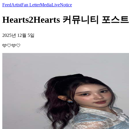
Feed
Artist
Fan Letter
Media
Live
Notice
Hearts2Hearts 커뮤니티 포스트 
2025년 12월 5일
🩵🤍🩵🤍