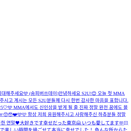
 기대해주세요🩵 (숭피버쓰데이)
안녕하세요 S2U!😊 오늘 첫 MMA
주시고 계시는 모든 S2U분들께 다시 한번 감사한 마음을 표합니다.
025🤍🩵 MMA에서도 신인상을 받게 될 줄 진짜 정말 완전 꿈에도 몰
ㅠㅠ🥺🥹❤️🩵🩷 항상 저희 응원해주시고 사랑해주신 하츄분들 정말
한 연말🖤
大好きです
幸せだった東京🤗 いつも愛してます🫶🏻
で楽しい時間を過ごせて本当に幸せでした！ 色んな所からた