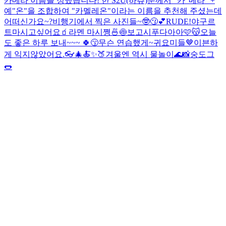
카메라 이름을 정했습니다! 한 S2U(하츄)분께서 "카"메라" +
예"온"을 조합하여 "카멜레온"이라는 이름을 추천해 주셨는데
어떠신가요~?
비행기에서 찍은 사진들~🤓😗💕
RUDE!
야구르
트마시고싶어요🧃
라멘 마시쪙🍜🍥
보고시푸다아아
🩷😽
오늘
도 좋은 하루 보내~~~ 🍀😙
무슨 연습했게~
귀요미들
🤎
이븐하
게 익지않았어요.
👓🎄🍝
✨️🍑
겨울엔 역시 물놀이🌊
📸
숭도그
🌭