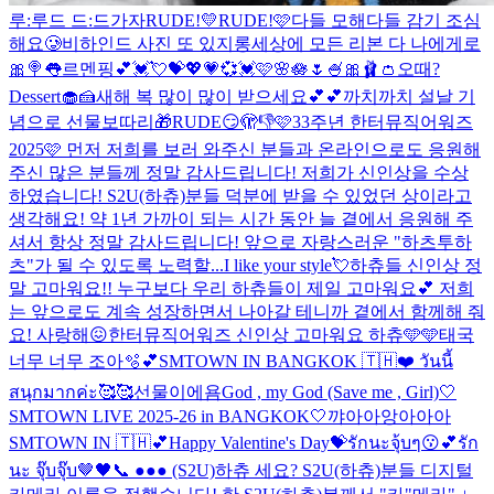
루:루드 드:드가자
RUDE!💛
RUDE!🩷
다들 모해
다들 감기 조심
해요🥲
비하인드 사진 또 있지롱
세상에 모든 리본 다 나에게로
🎀
🍭👅
르멘핑💕💓💘💝💖💗💞💓🩷🌸🪷🌷🍧🎀🩰👛
오때?
Dessert🧁🍰
새해 복 많이 많이 받으세요💕💕
까치까치 설날 기
념으로 선물보따리🎁
RUDE😏🫣👎
🩷33주년 한터뮤직어워즈
2025🩷 먼저 저희를 보러 와주신 분들과 온라인으로도 응원해
주신 많은 분들께 정말 감사드립니다! 저희가 신인상을 수상
하였습니다! S2U(하츄)분들 덕분에 받을 수 있었던 상이라고
생각해요! 약 1년 가까이 되는 시간 동안 늘 곁에서 응원해 주
셔서 항상 정말 감사드립니다! 앞으로 자랑스러운 "하츠투하
츠"가 될 수 있도록 노력할...
I like your style💘
하츄들 신인상 정
말 고마워요!! 누구보다 우리 하츄들이 제일 고마워요💕 저희
는 앞으로도 계속 성장하면서 나아갈 테니까 곁에서 함께해 줘
요! 사랑해😖
한터뮤직어워즈 신인상 고마워요 하츄🩵🩵
태국
너무 너무 조아🫧💕
SMTOWN IN BANGKOK 🇹🇭❤️ วันนี้
สนุกมากค่ะ🥰🥰
선물이에욤
God , my God (Save me , Girl)
🤍
SMTOWN LIVE 2025-26 in BANGKOK🤍
꺄아아앙아아아
SMTOWN IN 🇹🇭💕
Happy Valentine's Day💝
รักนะจุ้บๆ😗💕
รัก
นะ จุ๊บจุ๊บ🤎
🖤
📞 ●●● (S2U)하츄 세요? S2U(하츄)분들 디지털