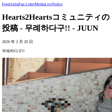
Feed
Artist
Fan Letter
Media
Live
Notice
Hearts2Heartsコミュニティの
投稿 - 무례하다구!! - JUUN
2026 年 2 月 20 日
무례하다구!!