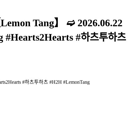
Lemon Tang】 ➫ 2026.06.22
Tang #Hearts2Hearts #하츠투하츠
g #Hearts2Hearts #하츠투하츠 #H2H #LemonTang