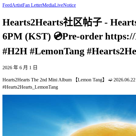
Feed
Artist
Fan Letter
Media
Live
Notice
Hearts2Hearts社区帖子 - Hearts
6PM (KST) 💿Pre-order https
#H2H #LemonTang #Hearts2He
2026 年 6 月 1 日
Hearts2Hearts The 2nd Mini Album 【Lemon Tang】 ➫ 2026.06.22
#Hearts2Hearts_LemonTang