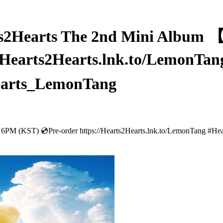
2Hearts The 2nd Mini Album 【
://Hearts2Hearts.lnk.to/Lemon
arts_LemonTang
 6PM (KST) 💿Pre-order https://Hearts2Hearts.lnk.to/LemonTan