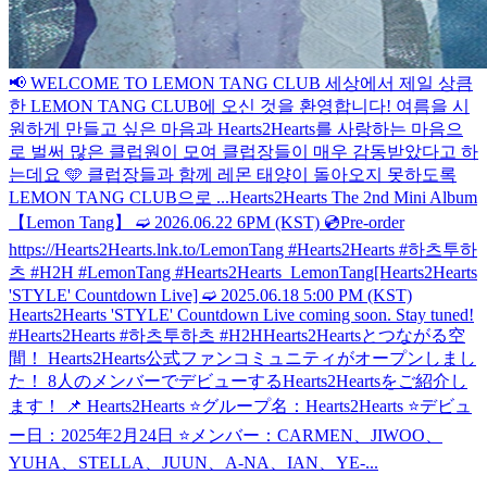
📢 WELCOME TO LEMON TANG CLUB 세상에서 제일 상큼
한 LEMON TANG CLUB에 오신 것을 환영합니다! 여름을 시
원하게 만들고 싶은 마음과 Hearts2Hearts를 사랑하는 마음으
로 벌써 많은 클럽원이 모여 클럽장들이 매우 감동받았다고 하
는데요 🩵 클럽장들과 함께 레몬 태양이 돌아오지 못하도록
LEMON TANG CLUB으로 ...
Hearts2Hearts The 2nd Mini Album
【Lemon Tang】 ➫ 2026.06.22 6PM (KST) 💿Pre-order
https://Hearts2Hearts.lnk.to/LemonTang #Hearts2Hearts #하츠투하
츠 #H2H #LemonTang #Hearts2Hearts_LemonTang
[Hearts2Hearts
'STYLE' Countdown Live] ➫ 2025.06.18 5:00 PM (KST)
Hearts2Hearts 'STYLE' Countdown Live coming soon. Stay tuned!
#Hearts2Hearts #하츠투하츠 #H2H
Hearts2Heartsとつながる空
間！ Hearts2Hearts公式ファンコミュニティがオープンしまし
た！ 8人のメンバーでデビューするHearts2Heartsをご紹介し
ます！ 📌 Hearts2Hearts ⭐️グループ名：Hearts2Hearts ⭐️デビュ
ー日：2025年2月24日 ⭐️メンバー：CARMEN、JIWOO、
YUHA、STELLA、JUUN、A-NA、IAN、YE-...