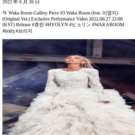
2022 年 6 月 26 日
📂 Waka Boom Gallery Piece #3 Waka Boom (feat. 이영지)
(Original Ver.) Exclusive Performance Video 2022.06.27 22:00
(KST) Release #효린 #HYOLYN #ヒョリン #WAKABOOM
#bridʒ #브리지