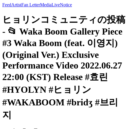
Feed
Artist
Fan Letter
Media
Live
Notice
ヒョリンコミュニティの投稿
- 📂 Waka Boom Gallery Piece
#3 Waka Boom (feat. 이영지)
(Original Ver.) Exclusive
Performance Video 2022.06.27
22:00 (KST) Release #효린
#HYOLYN #ヒョリン
#WAKABOOM #bridʒ #브리
지