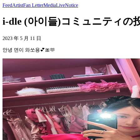
Feed
Artist
Fan Letter
Media
Live
Notice
i-dle (아이들)コミュニティの投
2023 年 5 月 11 日
안녕 면이 와쏘용💕🎀🫶