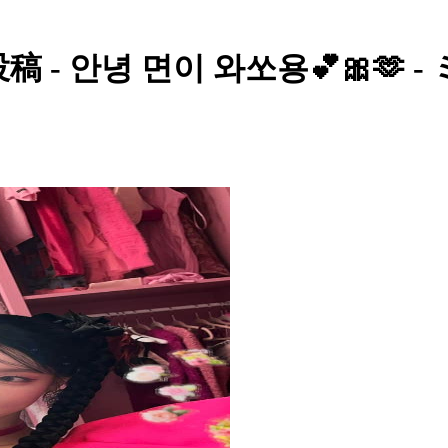
稿 - 안녕 면이 와쏘용💕🎀🫶 -