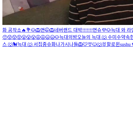
화 공작소🔥💐
🐶
🦁
면🤭
🦁
네버랜드 대박!!!!!!!
면슈💜
🐶
늑대 와 
😠😡😡😡😤😤😤😩😩😫😫
🐶
늑대의밤
오늘의 늑대 🐺
수
미수
약속한
스 🐺🐩
늑대 🐺
서집중
슈화나
가시나들
🦁🐭🦒🐱🐺🐰할로윈
sushu 