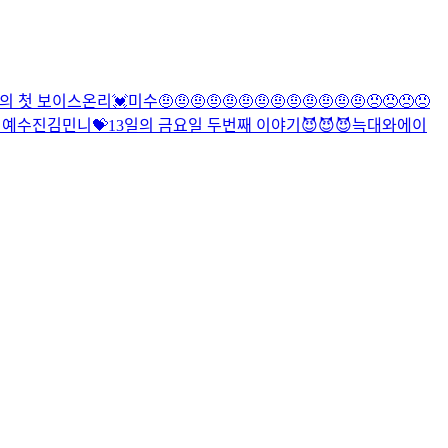
의 첫 보이스온리💓
미수
🤨🤨🤨🤨🤨🤨🤨🤨🤨🤨🤨🤨🤨😠😠😠😠
 예
수진
김민니💝
13일의 금요일 두번째 이야기😈😈😈
늑대와에이