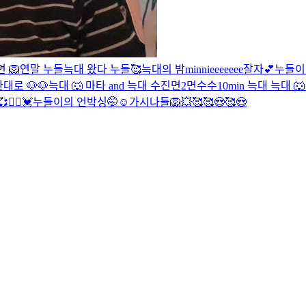
라면
🦁
연말 누들
늑대 왔다
누들🥰
늑대의 밤
minnieeeeeee
잘자💕
누들이
대로 🐶
🐶
늑대 🐺
마타 and 늑대
수진
면2
면
수수
10min 늑대
늑대 🐺
👯‍♀️
💓누들이의 언박싱🤭☺
가시나들
🦁
💥
🥰
🥰😍🥰😍