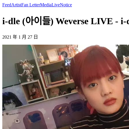
Feed
Artist
Fan Letter
Media
Live
Notice
i-dle (아이들) Weverse LIVE - i
2021 年 1 月 27 日