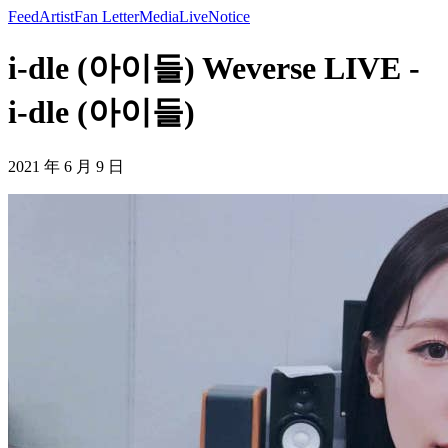
Feed
Artist
Fan Letter
Media
Live
Notice
i-dle (아이들) Weverse LIVE -
i-dle (아이들)
2021 年 6 月 9 日