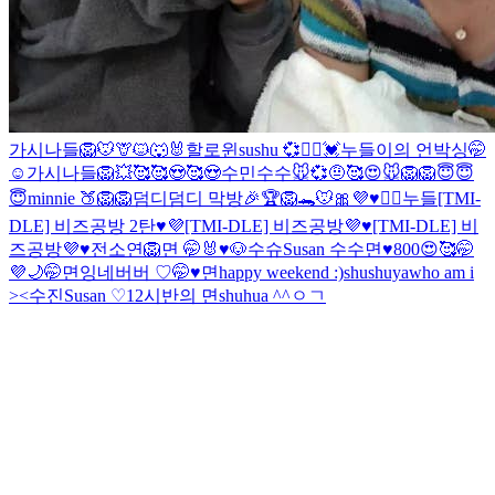
가시나들
🦁🐭🦒🐱🐺🐰할로윈
sushu 💞👯‍♀️
💓누들이의 언박싱🤭
☺
가시나들
🦁
💥
🥰
🥰😍🥰😍
수민
수수
🐭💞
🤨
🥰
😍
🐭
🦁
🦁
😇😇
😇
minnie 🍑
🦁
🦁
덤디덤디 막방🎉
🏆🦁🐊🐭
🎀
💜♥️🙇‍♀️누들
[TMI-
DLE] 비즈공방 2탄♥️💜
[TMI-DLE] 비즈공방💜♥️
[TMI-DLE] 비
즈공방💜♥️
전소연🦁
면 🤭
🐰♥️🐶
수슈
Susan
수수
면♥️
800😍🥰🤭
💜
🌙
🤭
면잉
네버버 ♡
🤭♥️면
happy weekend :)
shushuya
who am i
><
수진
Susan ♡
12시반의 면
shuhua ^^
ㅇㄱ