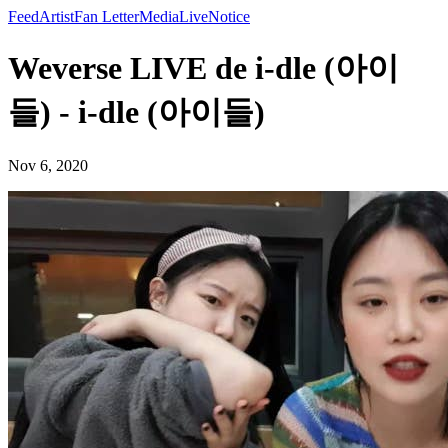
Feed
Artist
Fan Letter
Media
Live
Notice
Weverse LIVE de i-dle (아이
들) - i-dle (아이들)
Nov 6, 2020