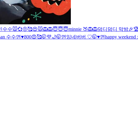
민
수수
🐭💞
🤨
🥰
😍
🐭
🦁
🦁
😇😇😇
minnie 🍑
🦁
🦁
덤디덤디 막방🎉

san
수수
면♥️
800😍🥰🤭💜
🌙
🤭
면잉
네버버 ♡
🤭♥️면
happy weekend :