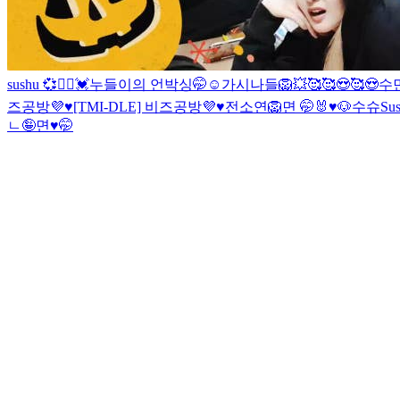
sushu 💞👯‍♀️
💓누들이의 언박싱🤭☺
가시나들
🦁
💥
🥰
🥰😍🥰😍
수
즈공방💜♥️
[TMI-DLE] 비즈공방💜♥️
전소연🦁
면 🤭
🐰♥️🐶
수슈
Su
ㄴ🤪
면♥️🤭