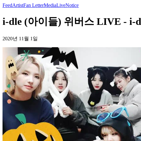
Feed
Artist
Fan Letter
Media
Live
Notice
i-dle (아이들) 위버스 LIVE - i-
2020년 11월 1일