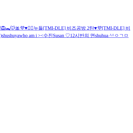
🦁🐊🐭
🎀
💜♥️🙇‍♀️누들
[TMI-DLE] 비즈공방 2탄♥️💜
[TMI-DLE] 비
)
shushuya
who am i ><
수진
Susan ♡
12시반의 면
shuhua ^^
ㅇㄱ
ㅁ