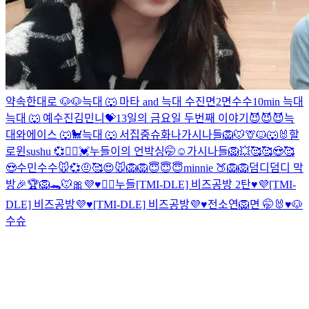
약속한대로 🐶
🐶
늑대 🐺
마타 and 늑대
수진
면2
면
수수
10min 늑대
늑대 🐺 예
수진
김민니💝
13일의 금요일 두번째 이야기😈😈😈
늑
대와에이스 🐺🐩
늑대 🐺
서집중
슈화나
가시나들
🦁🐭🦒🐱🐺🐰할
로윈
sushu 💞👯‍♀️
💓누들이의 언박싱🤭☺
가시나들
🦁
💥
🥰
🥰😍🥰
😍
수민
수수
🐭💞
🤨
🥰
😍
🐭
🦁
🦁
😇😇😇
minnie 🍑
🦁
🦁
덤디덤디 막
방🎉
🏆🦁🐊🐭
🎀
💜♥️🙇‍♀️누들
[TMI-DLE] 비즈공방 2탄♥️💜
[TMI-
DLE] 비즈공방💜♥️
[TMI-DLE] 비즈공방💜♥️
전소연🦁
면 🤭
🐰♥️🐶
수슈