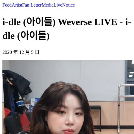
Feed
Artist
Fan Letter
Media
Live
Notice
i-dle (아이들) Weverse LIVE - i-
dle (아이들)
2020 年 12 月 5 日